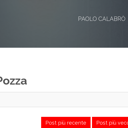
PAOLO CALABRÒ
 Pozza
Post più recente
Post più vec