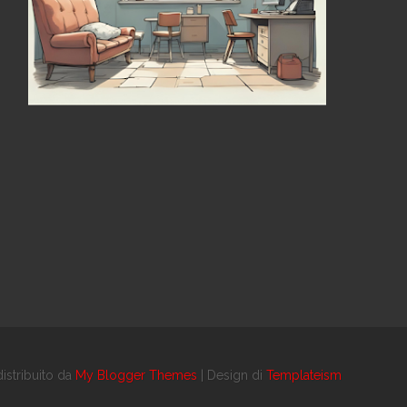
istribuito da
My Blogger Themes
| Design di
Templateism