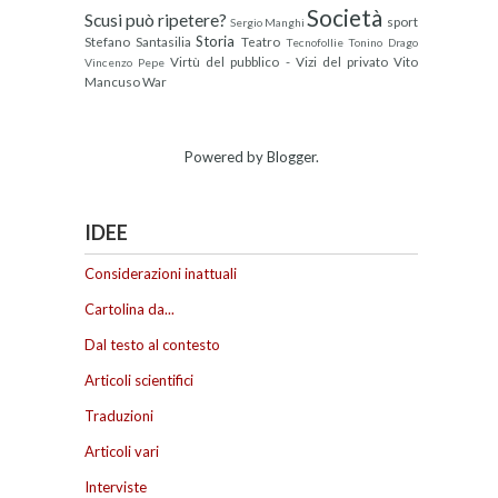
Società
Scusi può ripetere?
sport
Sergio Manghi
Storia
Stefano Santasilia
Teatro
Tecnofollie
Tonino Drago
Virtù del pubblico - Vizi del privato
Vito
Vincenzo Pepe
Mancuso
War
Powered by
Blogger
.
IDEE
Considerazioni inattuali
Cartolina da...
Dal testo al contesto
Articoli scientifici
Traduzioni
Articoli vari
Interviste