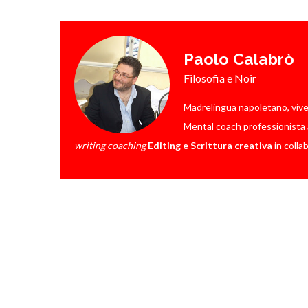
Paolo Calabrò
Filosofia e Noir
Madrelingua napoletano, vive a 
Mental coach professionista a
writing coaching
Editing e Scrittura creativa
in colla