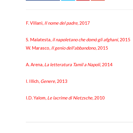
F. Villani,
Il nome del padre,
2017
S. Malatesta,
il napoletano che domò gli afghani
, 2015
W. Marasco,
Il genio dell'abbandono
, 2015
A. Arena,
La letteratura Tamil a Napoli
, 2014
I. Illich,
Genere
, 2013
I.D. Yalom,
Le lacrime di Nietzsche
, 2010