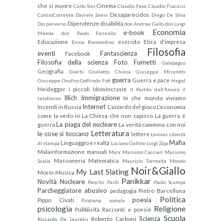
che si muore
Cinema
Carlo Sini
Claudio Fava
Claudio Fracassi
Desaparecidos
ControCorrente
Daniele Sensi
Diego De Silva
Dipendenze
disabilità
Dio perverso
don Andrea Gallo
don Luigi
Economia
e-book
Merola
don Paolo Farinella
Educazione
esercito
Etica d'impresa
Ennio Remondino
Filosofia
eventi
Fantascienza
Facebook
Filosofia della scienza
Foto
Fumetti
Galapagos
Geografia
Giochi
Giulietto Chiesa
Giuseppe Miserotti
guerra
Guerra e pace
Giuseppe Onufrio
Goffredo Fofi
Hegel
Heidegger
i piccoli
Idiosincrasie
Il Partito dell'Amore
il
Illich
Immigrazione
In che mondo viviamo
telefonino
Internet
Incendi in Russia
L'azzardo del gioco
L'economia
come la vedo io
La Chiesa che non capisco
La guerra è
La piaga del nucleare
guerra
La verità cammina con noi
Letteratura
le cose si toccano
lettere
Levinas
Libertà
Mafia
Linguaggio e realtà
di stampa
Luciano Gallino
Luigi Zoja
Malainformazione
manuali
Marx
Massimo Cacciari
Massimo
Massoneria
Matematica
Scalia
Maurizio Torrealta
Mondo
Noir&Giallo
My Last Slating
Morin
Musica
Panikkar
Novità
Nucleare
Pancho Pardi
Paolo Scampa
Parcheggiatore abusivo
pedagogia
Pietro Barcellona
Politica
poesia
Pippo Civati
Pirateria somala
psicologia
Religione
Pubblicità
Racconti e poesie
Scuola
Scienza
Roberto Carboni
Riccardo De Lauretis