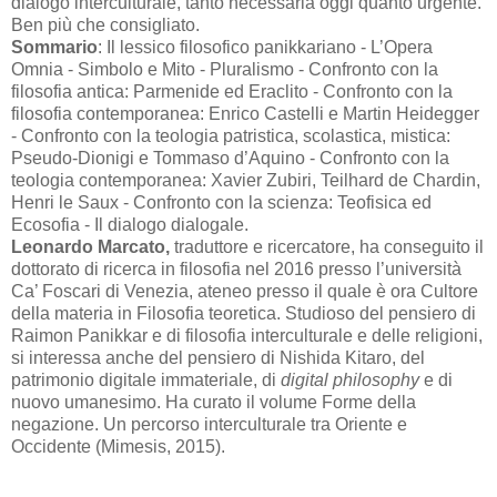
dialogo interculturale, tanto necessaria oggi quanto urgente.
Ben più che consigliato.
Sommario
: Il lessico filosofico panikkariano - L’Opera
Omnia - Simbolo e Mito - Pluralismo - Confronto con la
filosofia antica: Parmenide ed Eraclito - Confronto con la
filosofia contemporanea: Enrico Castelli e Martin Heidegger
- Confronto con la teologia patristica, scolastica, mistica:
Pseudo-Dionigi e Tommaso d’Aquino - Confronto con la
teologia contemporanea: Xavier Zubiri, Teilhard de Chardin,
Henri le Saux - Confronto con la scienza: Teofisica ed
Ecosofia - Il dialogo dialogale.
Leonardo Marcato,
traduttore e ricercatore, ha conseguito il
dottorato di ricerca in filosofia nel 2016 presso l’università
Ca’ Foscari di Venezia, ateneo presso il quale è ora Cultore
della materia in Filosofia teoretica. Studioso del pensiero di
Raimon Panikkar e di filosofia interculturale e delle religioni,
si interessa anche del pensiero di Nishida Kitaro, del
patrimonio digitale immateriale, di
digital philosophy
e di
nuovo umanesimo. Ha curato il volume Forme della
negazione. Un percorso interculturale tra Oriente e
Occidente (Mimesis, 2015).