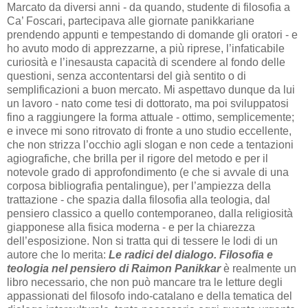
Marcato da diversi anni - da quando, studente di filosofia a
Ca’ Foscari, partecipava alle giornate panikkariane
prendendo appunti e tempestando di domande gli oratori - e
ho avuto modo di apprezzarne, a più riprese, l’infaticabile
curiosità e l’inesausta capacità di scendere al fondo delle
questioni, senza accontentarsi del già sentito o di
semplificazioni a buon mercato. Mi aspettavo dunque da lui
un lavoro - nato come tesi di dottorato, ma poi sviluppatosi
fino a raggiungere la forma attuale - ottimo, semplicemente;
e invece mi sono ritrovato di fronte a uno studio eccellente,
che non strizza l’occhio agli slogan e non cede a tentazioni
agiografiche, che brilla per il rigore del metodo e per il
notevole grado di approfondimento (e che si avvale di una
corposa bibliografia pentalingue), per l’ampiezza della
trattazione - che spazia dalla filosofia alla teologia, dal
pensiero classico a quello contemporaneo, dalla religiosità
giapponese alla fisica moderna - e per la chiarezza
dell’esposizione. Non si tratta qui di tessere le lodi di un
autore che lo merita:
Le radici del dialogo. Filosofia e
teologia nel pensiero di Raimon Panikkar
è realmente un
libro necessario, che non può mancare tra le letture degli
appassionati del filosofo indo-catalano e della tematica del