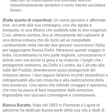
stato per lui impensabile era diventato adesso
straordinariamente semplice e ovvio mentre ascoltava
Amal».
(Dalla quarta di copertina):
Un uomo giovane e affermato
vive, accanto alla sua compagna, una vita agiata e
tranquilla, in una Milano che soddisfa tutte le loro esigenze.
Così, almeno sembra, fino al ritrovamento del cadavere di
una donna indiana che dà inizio ad un inaspettato
cambiamento nella vita dei due giovani: lasceranno l'Italia
per raggiungere Nuova Delhi. Attraverso questo viaggio in
India, incontreranno la loro parte migliore, conosceranno il
dolore vero ma anche la gioia e la rinascita. I luoghi che i
protagonisti vedranno, da Delhi a Londra, da Calcutta alla
valle del Paddàr, diventeranno quasi protagonisti del
romanzo stesso. I due ragazzi faranno incontri straordinari e
indispensabili alla loro rinascita e alla realizzazione della
loro esistenza. Una storia che infonde coraggio e speranza,
che non ha paura di farsi trasportare dalle emozioni.
Impossibile non lasciarsi coinvolgere e commuovere.
Bianca Baratto.
Nata nel 1953 in Piemonte e Ligure di
adozione ha dedicato buona parte della sua vita a studi di