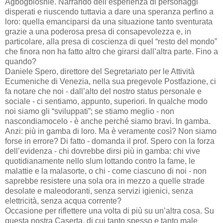
Agbogbloshie. Narrando dell’esperienza di personaggi
disperati e riuscendo tuttavia a dare una speranza perfino a
loro: quella emanciparsi da una situazione tanto sventurata
grazie a una poderosa presa di consapevolezza e, in
particolare, alla presa di coscienza di quel “resto del mondo”
che finora non ha fatto altro che girarsi dall’altra parte. Fino a
quando?
Daniele Spero, direttore del Segretariato per le Attività
Ecumeniche di Venezia, nella sua pregevole Postfazione, ci
fa notare che noi - dall’alto del nostro status personale e
sociale - ci sentiamo, appunto, superiori. In qualche modo
noi siamo gli “sviluppati”; se stiamo meglio - non
nascondiamocelo - è anche perché siamo bravi. In gamba.
Anzi: più in gamba di loro. Ma è veramente così? Non siamo
forse in errore? Di fatto - domanda il prof. Spero con la forza
dell’evidenza - chi dovrebbe dirsi più in gamba: chi vive
quotidianamente nello slum lottando contro la fame, le
malattie e la malasorte, o chi - come ciascuno di noi - non
saprebbe resistere una sola ora in mezzo a quelle strade
desolate e maleodoranti, senza servizi igienici, senza
elettricità, senza acqua corrente?
Occasione per riflettere una volta di più su un’altra cosa. Su
questa nostra Caserta, di cui tanto spesso e tanto male