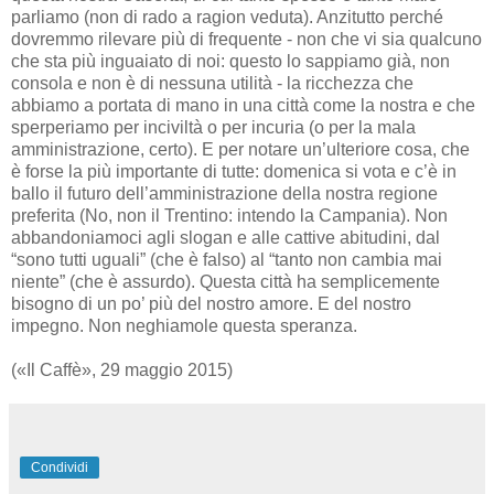
parliamo (non di rado a ragion veduta). Anzitutto perché
dovremmo rilevare più di frequente - non che vi sia qualcuno
che sta più inguaiato di noi: questo lo sappiamo già, non
consola e non è di nessuna utilità - la ricchezza che
abbiamo a portata di mano in una città come la nostra e che
sperperiamo per inciviltà o per incuria (o per la mala
amministrazione, certo). E per notare un’ulteriore cosa, che
è forse la più importante di tutte: domenica si vota e c’è in
ballo il futuro dell’amministrazione della nostra regione
preferita (No, non il Trentino: intendo la Campania). Non
abbandoniamoci agli slogan e alle cattive abitudini, dal
“sono tutti uguali” (che è falso) al “tanto non cambia mai
niente” (che è assurdo). Questa città ha semplicemente
bisogno di un po’ più del nostro amore. E del nostro
impegno. Non neghiamole questa speranza.
(«Il Caffè», 29 maggio 2015)
Condividi