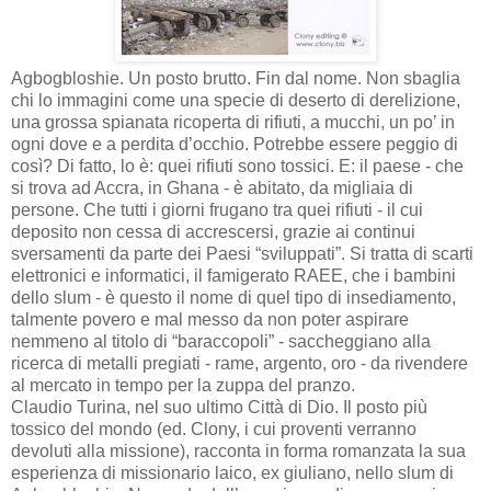
Agbogbloshie. Un posto brutto. Fin dal nome. Non sbaglia
chi lo immagini come una specie di deserto di derelizione,
una grossa spianata ricoperta di rifiuti, a mucchi, un po’ in
ogni dove e a perdita d’occhio. Potrebbe essere peggio di
così? Di fatto, lo è: quei rifiuti sono tossici. E: il paese - che
si trova ad Accra, in Ghana - è abitato, da migliaia di
persone. Che tutti i giorni frugano tra quei rifiuti - il cui
deposito non cessa di accrescersi, grazie ai continui
sversamenti da parte dei Paesi “sviluppati”. Si tratta di scarti
elettronici e informatici, il famigerato RAEE, che i bambini
dello slum - è questo il nome di quel tipo di insediamento,
talmente povero e mal messo da non poter aspirare
nemmeno al titolo di “baraccopoli” - saccheggiano alla
ricerca di metalli pregiati - rame, argento, oro - da rivendere
al mercato in tempo per la zuppa del pranzo.
Claudio Turina, nel suo ultimo Città di Dio. Il posto più
tossico del mondo (ed. Clony, i cui proventi verranno
devoluti alla missione), racconta in forma romanzata la sua
esperienza di missionario laico, ex giuliano, nello slum di