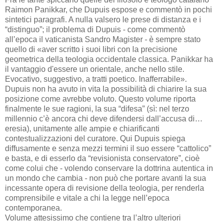
Raimon Panikkar, che Dupuis espose e commentò in pochi
sintetici paragrafi. A nulla valsero le prese di distanza e i
“distinguo”; il problema di Dupuis - come commentò
all’epoca il vaticanista Sandro Magister - è sempre stato
quello di «aver scritto i suoi libri con la precisione
geometrica della teologia occidentale classica. Panikkar ha
il vantaggio d'essere un orientale, anche nello stile.
Evocativo, suggestivo, a tratti poetico. Inafferrabile».
Dupuis non ha avuto in vita la possibilità di chiarire la sua
posizione come avrebbe voluto. Questo volume riporta
finalmente le sue ragioni, la sua “difesa” (sì: nel terzo
millennio c’è ancora chi deve difendersi dall’accusa di…
eresia), unitamente alle ampie e chiarificanti
contestualizzazioni del curatore. Qui Dupuis spiega
diffusamente e senza mezzi termini il suo essere “cattolico”
e basta, e di esserlo da “revisionista conservatore”, cioè
come colui che - volendo conservare la dottrina autentica in
un mondo che cambia - non può che portare avanti la sua
incessante opera di revisione della teologia, per renderla
comprensibile e vitale a chi la legge nell’epoca
contemporanea.
Volume attesissimo che contiene tra l’altro ulteriori