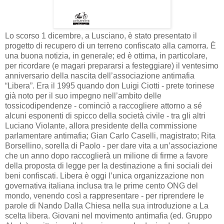
Lo scorso 1 dicembre, a Lusciano, è stato presentato il
progetto di recupero di un terreno confiscato alla camorra. È
una buona notizia, in generale; ed è ottima, in particolare,
per ricordare (e magari prepararsi a festeggiare) il ventesimo
anniversario della nascita dell’associazione antimafia
“Libera”. Era il 1995 quando don Luigi Ciotti - prete torinese
già noto per il suo impegno nell’ambito delle
tossicodipendenze - cominciò a raccogliere attorno a sé
alcuni esponenti di spicco della società civile - tra gli altri
Luciano Violante, allora presidente della commissione
parlamentare antimafia; Gian Carlo Caselli, magistrato; Rita
Borsellino, sorella di Paolo - per dare vita a un’associazione
che un anno dopo raccoglierà un milione di firme a favore
della proposta di legge per la destinazione a fini sociali dei
beni confiscati. Libera è oggi l’unica organizzazione non
governativa italiana inclusa tra le prime cento ONG del
mondo, venendo così a rappresentare - per riprendere le
parole di Nando Dalla Chiesa nella sua introduzione a La
scelta libera. Giovani nel movimento antimafia (ed. Gruppo