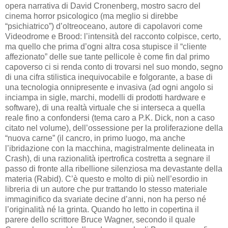
opera narrativa di David Cronenberg, mostro sacro del
cinema horror psicologico (ma meglio si direbbe
“psichiatrico”) d’oltreoceano, autore di capolavori come
Videodrome e Brood: l’intensità del racconto colpisce, certo,
ma quello che prima d’ogni altra cosa stupisce il “cliente
affezionato” delle sue tante pellicole è come fin dal primo
capoverso ci si renda conto di trovarsi nel suo mondo, segno
di una cifra stilistica inequivocabile e folgorante, a base di
una tecnologia onnipresente e invasiva (ad ogni angolo si
inciampa in sigle, marchi, modelli di prodotti hardware e
software), di una realtà virtuale che si interseca a quella
reale fino a confondersi (tema caro a P.K. Dick, non a caso
citato nel volume), dell’ossessione per la proliferazione della
“nuova carne” (il cancro, in primo luogo, ma anche
l’ibridazione con la macchina, magistralmente delineata in
Crash), di una razionalità ipertrofica costretta a segnare il
passo di fronte alla ribellione silenziosa ma devastante della
materia (Rabid). C’è questo e molto di più nell’esordio in
libreria di un autore che pur trattando lo stesso materiale
immaginifico da svariate decine d’anni, non ha perso né
l’originalità né la grinta. Quando ho letto in copertina il
parere dello scrittore Bruce Wagner, secondo il quale