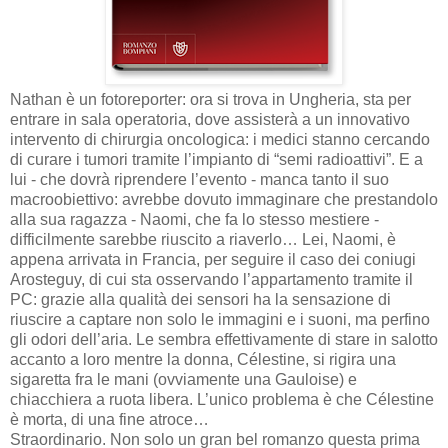
Nathan è un fotoreporter: ora si trova in Ungheria, sta per
entrare in sala operatoria, dove assisterà a un innovativo
intervento di chirurgia oncologica: i medici stanno cercando
di curare i tumori tramite l’impianto di “semi radioattivi”. E a
lui - che dovrà riprendere l’evento - manca tanto il suo
macroobiettivo: avrebbe dovuto immaginare che prestandolo
alla sua ragazza - Naomi, che fa lo stesso mestiere -
difficilmente sarebbe riuscito a riaverlo… Lei, Naomi, è
appena arrivata in Francia, per seguire il caso dei coniugi
Arosteguy, di cui sta osservando l’appartamento tramite il
PC: grazie alla qualità dei sensori ha la sensazione di
riuscire a captare non solo le immagini e i suoni, ma perfino
gli odori dell’aria. Le sembra effettivamente di stare in salotto
accanto a loro mentre la donna, Célestine, si rigira una
sigaretta fra le mani (ovviamente una Gauloise) e
chiacchiera a ruota libera. L’unico problema è che Célestine
è morta, di una fine atroce…
Straordinario. Non solo un gran bel romanzo questa prima