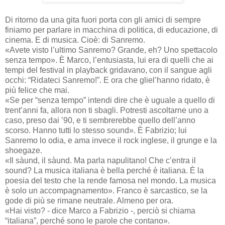
Di ritorno da una gita fuori porta con gli amici di sempre
finiamo per parlare in macchina di politica, di educazione, di
cinema. E di musica. Cioè: di Sanremo.
«Avete visto l’ultimo Sanremo? Grande, eh? Uno spettacolo
senza tempo». È Marco, l’entusiasta, lui era di quelli che ai
tempi del festival in playback gridavano, con il sangue agli
occhi: “Ridateci Sanremo!”. E ora che gliel’hanno ridato, è
più felice che mai.
«Se per “senza tempo” intendi dire che è uguale a quello di
trent’anni fa, allora non ti sbagli. Potresti ascoltarne uno a
caso, preso dai ’90, e ti sembrerebbe quello dell’anno
scorso. Hanno tutti lo stesso sound». È Fabrizio; lui
Sanremo lo odia, e ama invece il rock inglese, il grunge e la
shoegaze.
«Il sàund, il sàund. Ma parla napulitano! Che c’entra il
sound? La musica italiana è bella perché è italiana. È la
poesia del testo che la rende famosa nel mondo. La musica
è solo un accompagnamento». Franco è sarcastico, se la
gode di più se rimane neutrale. Almeno per ora.
«Hai visto? - dice Marco a Fabrizio -, perciò si chiama
“italiana”, perché sono le parole che contano».