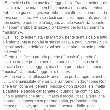
«E perciò si chiama musica “leggera” - fa Franco mettendoci
il carico da novanta -, perché la musica non conta niente».
Fabrizio è già su di giri, vorrebbe dire mille cose e non sa da
dove cominciare. «Ma se i testi sono così importanti, perché
non scrivono poesie e le leggono ad alta voce? Sai quanto
si risparmierebbe di mixaggio? Dovete per forza chiamarla
“musica”?».
«Sei il solito estremista - fa Marco -, per te la musica o e tutto
o è niente. Ma tu non fai la stessa cosa, a parti inverse? Non
ascolti anche tu delle canzoni senza capire una sola parola
del testo?».
«Certo, e lo faccio proprio perché è “musica”, perché è il
testo a contare poco o niente. Io non critico il fatto che ti
piaccia la musica leggera, ma che tu pretenda di chiamarla
“musica”. Chiamala “leggera” e basta».
«Per la verità - si affaccia Franco -, un po’ ha ragione anche
lui. È inammissibile che arrivi a Sanremo un “big” come Ron,
che è un’icona del genere, piaccia o non piaccia, e si metta
a cantare le stesse canzonette di quando ha cominciato.
Uno si aspetta che arrivi il masto e faccia i fossi a terra, che
sbaragli la concorrenza per originalità, profondità della
ricerca musicale, quel suo sound inconfondibile, ecco,