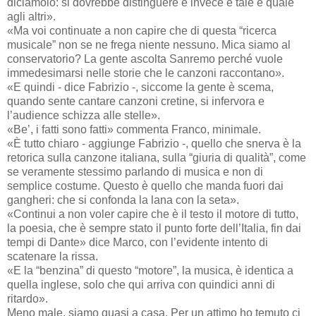
diciamolo: si dovrebbe distinguere e invece è tale e quale
agli altri».
«Ma voi continuate a non capire che di questa “ricerca
musicale” non se ne frega niente nessuno. Mica siamo al
conservatorio? La gente ascolta Sanremo perché vuole
immedesimarsi nelle storie che le canzoni raccontano».
«E quindi - dice Fabrizio -, siccome la gente è scema,
quando sente cantare canzoni cretine, si infervora e
l’audience schizza alle stelle».
«Be’, i fatti sono fatti» commenta Franco, minimale.
«È tutto chiaro - aggiunge Fabrizio -, quello che snerva è la
retorica sulla canzone italiana, sulla “giuria di qualità”, come
se veramente stessimo parlando di musica e non di
semplice costume. Questo è quello che manda fuori dai
gangheri: che si confonda la lana con la seta».
«Continui a non voler capire che è il testo il motore di tutto,
la poesia, che è sempre stato il punto forte dell’Italia, fin dai
tempi di Dante» dice Marco, con l’evidente intento di
scatenare la rissa.
«E la “benzina” di questo “motore”, la musica, è identica a
quella inglese, solo che qui arriva con quindici anni di
ritardo».
Meno male, siamo quasi a casa. Per un attimo ho temuto ci