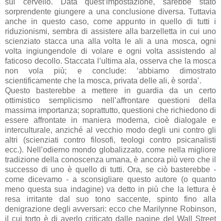
sul cervello. Data quest’impostazione, sarebbe stato
sorprendente giungere a una conclusione diversa. Tuttavia
anche in questo caso, come appunto in quello di tutti i
riduzionismi, sembra di assistere alla barzelletta in cui uno
scienziato stacca una alla volta le ali a una mosca, ogni
volta ingiungendole di volare e ogni volta assistendo al
faticoso decollo. Staccata l’ultima ala, osserva che la mosca
non vola più; e conclude: ‘abbiamo dimostrato
scientificamente che la mosca, privata delle ali, è sorda’.
Questo basterebbe a mettere in guardia da un certo
ottimistico semplicismo nell’affrontare questioni della
massima importanza; soprattutto, questioni che richiedono di
essere affrontate in maniera moderna, cioè dialogale e
interculturale, anziché al vecchio modo degli uni contro gli
altri (scienziati contro filosofi, teologi contro psicanalisti
ecc.). Nell’odierno mondo globalizzato, come nella migliore
tradizione della conoscenza umana, è ancora più vero che il
successo di uno è quello di tutti. Ora, se ciò basterebbe -
come dicevamo - a sconsigliare questo autore (o quanto
meno questa sua indagine) va detto in più che la lettura è
resa irritante dal suo tono saccente, spinto fino alla
denigrazione degli avversari: ecco che Marilynne Robinson,
il cui torto è di averlo criticato dalle pagine del Wall Street