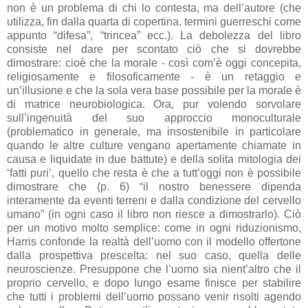
non è un problema di chi lo contesta, ma dell’autore (che
utilizza, fin dalla quarta di copertina, termini guerreschi come
appunto “difesa”, “trincea” ecc.). La debolezza del libro
consiste nel dare per scontato ciò che si dovrebbe
dimostrare: cioè che la morale - così com’è oggi concepita,
religiosamente e filosoficamente - è un retaggio e
un’illusione e che la sola vera base possibile per la morale è
di matrice neurobiologica. Ora, pur volendo sorvolare
sull’ingenuità del suo approccio monoculturale
(problematico in generale, ma insostenibile in particolare
quando le altre culture vengano apertamente chiamate in
causa e liquidate in due battute) e della solita mitologia dei
‘fatti puri’, quello che resta è che a tutt’oggi non è possibile
dimostrare che (p. 6) “il nostro benessere dipenda
interamente da eventi terreni e dalla condizione del cervello
umano” (in ogni caso il libro non riesce a dimostrarlo). Ciò
per un motivo molto semplice: come in ogni riduzionismo,
Harris confonde la realtà dell’uomo con il modello offertone
dalla prospettiva prescelta: nel suo caso, quella delle
neuroscienze. Presuppone che l’uomo sia nient’altro che il
proprio cervello, e dopo lungo esame finisce per stabilire
che tutti i problemi dell’uomo possano venir risolti agendo