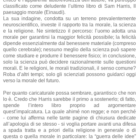
classificato come deludente l’ultimo libro di Sam Harris, Il
paesaggio morale (Einaudi).
La sua indagine, condotta su un terreno prevalentemente
neuroscientifico, investe il rapporto tra la morale, la scienza
e la religione. Ne sintetizzo il percorso: l’uomo adotta una
morale per garantirsi la maggior felicità possibile; la felicità
dipende essenzialmente dal benessere materiale (compreso
quello cerebrale); nessuno meglio della scienza può sapere
come studiare e produrre il benessere fisico; in conclusione,
solo la scienza può decidere razionalmente sulle questioni
morali. E le religioni, le morali tradizionali, il senso comune?
Roba d’altri tempi; solo gli scienziati possono guidarci oggi
verso la morale del futuro.
Per quanto caricaturale possa sembrare, garantisco che non
lo è. Credo che Harris sarebbe il primo a sostenerlo; di fatto,
spende l’intero libro proprio ad argomentare
quest’impalcatura. La quale ahimé non regge; e non perché
- come lui afferma nelle tante pagine di chiusura dedicate
all’apologia di se stesso - si voglia portare avanti una difesa
a spada tratta e a priori della religione in generale o di
questa o quella morale in particolare: la “guerra delle idee”