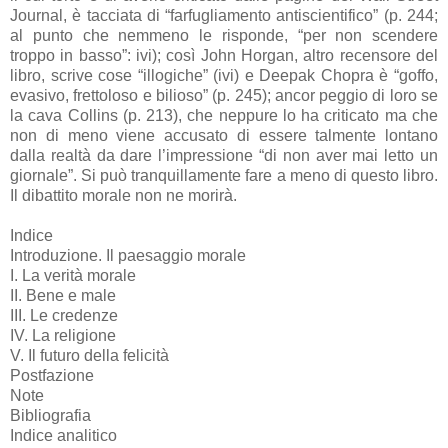
Journal, è tacciata di “farfugliamento antiscientifico” (p. 244;
al punto che nemmeno le risponde, “per non scendere
troppo in basso”: ivi); così John Horgan, altro recensore del
libro, scrive cose “illogiche” (ivi) e Deepak Chopra è “goffo,
evasivo, frettoloso e bilioso” (p. 245); ancor peggio di loro se
la cava Collins (p. 213), che neppure lo ha criticato ma che
non di meno viene accusato di essere talmente lontano
dalla realtà da dare l’impressione “di non aver mai letto un
giornale”. Si può tranquillamente fare a meno di questo libro.
Il dibattito morale non ne morirà.
Indice
Introduzione. Il paesaggio morale
I. La verità morale
II. Bene e male
III. Le credenze
IV. La religione
V. Il futuro della felicità
Postfazione
Note
Bibliografia
Indice analitico