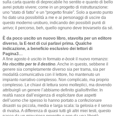
sulla carta quanto di deprecabile ho sentito e quanto di bello
avrei potuto vivere; come in un progetto di ristrutturazione:
uno “stato di fatto” e un “progetto finale”. Solo a questo punto
ho dato una possibilità a me e ai personaggi di uscire da
questo moderno uroburo, indicando dei possibili punti di
arrivo; il percorso, beh, quello ognuno deve trovarselo da sé.
È da poco uscito un nuovo libro, stavolta per un editore
diverso, la E-text di cui parlavi prima. Qualche
indicazione, a beneficio esclusivo dei lettori di
Pagina3…
A fine agosto è uscito in formato
e-book
il nuovo romanzo:
Ho riscritto per te il destino
. Anche in questo, sebbene il
genere sia completamente diverso sia per trama, sia per
modalità comunicativa con il lettore, ho mantenuto un
impianto narrativo complesso. Non complicato, ma proprio
complesso. Le chiavi di lettura sono molteplici, ma dovendo
attribuirgli un genere l’abbiamo definito giallo/thriller. In
realtà nasce dall’esigenza di esplicitare due aspetti
dell’uomo che spesso lo hanno portato a confezionare
disastri su piccola, media e larga scala: la gelosia e il senso
di rivalsa. A differenza di quasi tutti gli altri miei testi, questo
nasce da un minuzioso progetto e non da una libertà