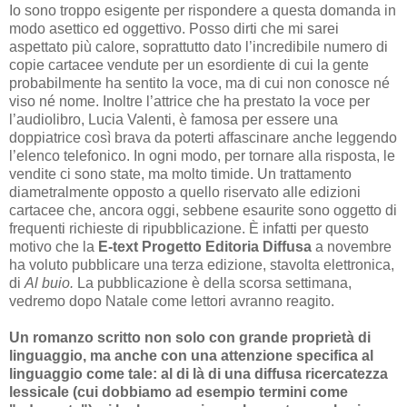
Io sono troppo esigente per rispondere a questa domanda in
modo asettico ed oggettivo. Posso dirti che mi sarei
aspettato più calore, soprattutto dato l’incredibile numero di
copie cartacee vendute per un esordiente di cui la gente
probabilmente ha sentito la voce, ma di cui non conosce né
viso né nome. Inoltre l’attrice che ha prestato la voce per
l’audiolibro, Lucia Valenti, è famosa per essere una
doppiatrice così brava da poterti affascinare anche leggendo
l’elenco telefonico. In ogni modo, per tornare alla risposta, le
vendite ci sono state, ma molto timide. Un trattamento
diametralmente opposto a quello riservato alle edizioni
cartacee che, ancora oggi, sebbene esaurite sono oggetto di
frequenti richieste di ripubblicazione. È infatti per questo
motivo che la
E-text Progetto Editoria Diffusa
a novembre
ha voluto pubblicare una terza edizione, stavolta elettronica,
di
Al buio.
La pubblicazione è della scorsa settimana,
vedremo dopo Natale come lettori avranno reagito.
Un romanzo scritto non solo con grande proprietà di
linguaggio, ma anche con una attenzione specifica al
linguaggio come tale: al di là di una diffusa ricercatezza
lessicale (cui dobbiamo ad esempio termini come