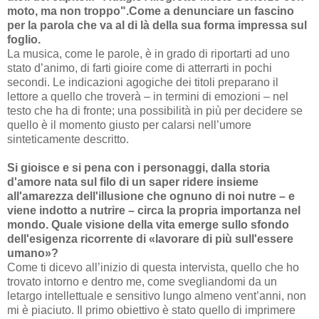
moto, ma non troppo".Come a denunciare un fascino
per la parola che va al di là della sua forma impressa sul
foglio.
La musica, come le parole, è in grado di riportarti ad uno
stato d’animo, di farti gioire come di atterrarti in pochi
secondi. Le indicazioni agogiche dei titoli preparano il
lettore a quello che troverà – in termini di emozioni – nel
testo che ha di fronte; una possibilità in più per decidere se
quello è il momento giusto per calarsi nell’umore
sinteticamente descritto.
Si gioisce e si pena con i personaggi, dalla storia
d'amore nata sul filo di un saper ridere insieme
all'amarezza dell'illusione che ognuno di noi nutre – e
viene indotto a nutrire – circa la propria importanza nel
mondo. Quale visione della vita emerge sullo sfondo
dell'esigenza ricorrente di «lavorare di più sull'essere
umano»?
Come ti dicevo all’inizio di questa intervista, quello che ho
trovato intorno e dentro me, come svegliandomi da un
letargo intellettuale e sensitivo lungo almeno vent’anni, non
mi è piaciuto. Il primo obiettivo è stato quello di imprimere