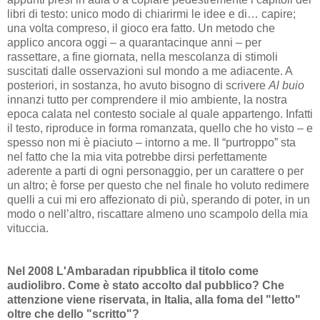
libri di testo: unico modo di chiarirmi le idee e di… capire;
una volta compreso, il gioco era fatto. Un metodo che
applico ancora oggi – a quarantacinque anni – per
rassettare, a fine giornata, nella mescolanza di stimoli
suscitati dalle osservazioni sul mondo a me adiacente. A
posteriori, in sostanza, ho avuto bisogno di scrivere
Al buio
innanzi tutto per comprendere il mio ambiente, la nostra
epoca calata nel contesto sociale al quale appartengo. Infatti
il testo, riproduce in forma romanzata, quello che ho visto – e
spesso non mi è piaciuto – intorno a me. Il “purtroppo” sta
nel fatto che la mia vita potrebbe dirsi perfettamente
aderente a parti di ogni personaggio, per un carattere o per
un altro; è forse per questo che nel finale ho voluto redimere
quelli a cui mi ero affezionato di più, sperando di poter, in un
modo o nell’altro, riscattare almeno uno scampolo della mia
vituccia.
Nel 2008 L'Ambaradan ripubblica il titolo come
audiolibro. Come è stato accolto dal pubblico? Che
attenzione viene riservata, in Italia, alla foma del "letto"
oltre che dello "scritto"?