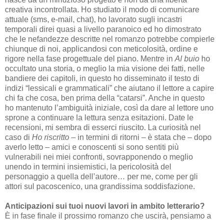
creativa incontrollata. Ho studiato il modo di comunicare
attuale (sms, e-mail, chat), ho lavorato sugli incastri
temporali direi quasi a livello paranoico ed ho dimostrato
che le nefandezze descritte nel romanzo potrebbe compierle
chiunque di noi, applicandosi con meticolosità, ordine e
rigore nella fase progettuale del piano. Mentre in
Al buio
ho
occultato una storia, o meglio la mia visione dei fatti, nelle
bandiere dei capitoli, in questo ho disseminato il testo di
indizi “lessicali e grammaticali” che aiutano il lettore a capire
chi fa che cosa, ben prima della “catarsi”. Anche in questo
ho mantenuto l’ambiguità iniziale, così da dare al lettore uno
sprone a continuare la lettura senza esitazioni. Date le
recensioni, mi sembra di esserci riuscito. La curiosità nel
caso di
Ho riscritto
– in termini di ritorni – è stata che – dopo
averlo letto – amici e conoscenti si sono sentiti più
vulnerabili nei miei confronti, sovrapponendo o meglio
unendo in termini insiemistici, la pericolosità del
personaggio a quella dell’autore… per me, come per gli
attori sul pacoscenico, una grandissima soddisfazione.
Anticipazioni sui tuoi nuovi lavori in ambito letterario?
È in fase finale il prossimo romanzo che uscirà, pensiamo a