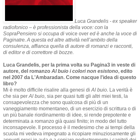
Luca Grandelis - ex speaker
radiofonico – è professionista della voce: con la
SopraPensiero si occupa di
voice over
ed è anche la voce di
Paginatre. A questa ed altre attività nell’ambito della
consulenza, affianca quella di autore di romanzi e racconti,
di editor e di correttore di bozze.
Luca Grandelis, per la prima volta su Pagina3 in veste di
autore, del romanzo
Al buio i colori non esistono
, edito
nel 2007 da L'Ambaradan. Come nacque l'idea di questo
libro?
Mi è molto difficile risalire alla genesi di
Al buio
. La verità è
che sia per
Al buio
, sia per quasi tutti gli altri miei testi, la
consapevolezza che sono qualcosa di più di un
vaneggiamento momentaneo, di un esercizio di scrittura o di
un più banale riordinamento di idee, si rende prepotente e
determinata a romanzo già quasi finito; in modo del tutto
inconsapevole. Il processo è il medesimo che ai tempi della
scuola mi vedeva impegnato a ricopiare minuziosamente gli
appunti presi in aula o a copiare pedestremente i capitoli dei