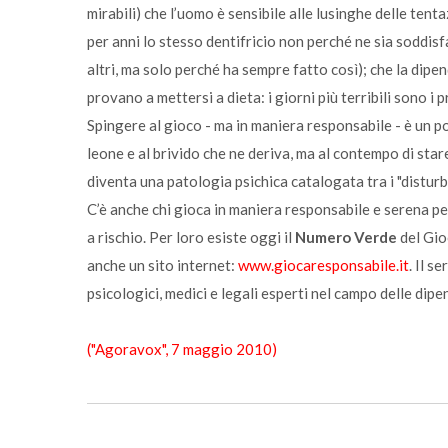
mirabili) che l’uomo è sensibile alle lusinghe delle ten
per anni lo stesso dentifricio non perché ne sia soddisf
altri, ma solo perché ha sempre fatto così); che la dipend
provano a mettersi a dieta: i giorni più terribili sono i pr
Spingere al gioco - ma in maniera responsabile - è un po’
leone e al brivido che ne deriva, ma al contempo di star
diventa una patologia psichica catalogata tra i "disturbi d
C’è anche chi gioca in maniera responsabile e serena per
a rischio. Per loro esiste oggi il
Numero Verde
del Gi
anche un sito internet:
www.giocaresponsabile.it
. Il s
psicologici, medici e legali esperti nel campo delle dip
("Agoravox", 7 maggio 2010)