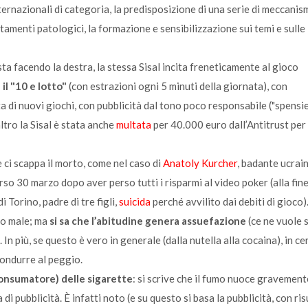
nternazionali di categoria, la predisposizione di una serie di meccanism
rtamenti patologici, la formazione e sensibilizzazione sui temi e sulle
a facendo la destra, la stessa Sisal incita freneticamente al gioco
il "10 e lotto"
(con estrazioni ogni 5 minuti della giornata), con
ta di nuovi giochi, con pubblicità dal tono poco responsabile ("spensie
’altro la Sisal è stata anche
multata
per 40.000 euro dall’Antitrust per
he ci scappa il morto, come nel caso di
Anatoly Kurcher
, badante ucrai
so 30 marzo dopo aver perso tutti i risparmi al video poker (alla fine
 Torino, padre di tre figli,
suicida
perché avvilito dai debiti di gioco
eno male; ma
si sa che l’abitudine genera assuefazione
(ce ne vuole
 In più, se questo è vero in generale (dalla nutella alla cocaina), in cer
condurre al peggio.
l consumatore) delle sigarette
: si scrive che il fumo nuoce gravement
i pubblicità. È infatti noto (e su questo si basa la pubblicità, con ris