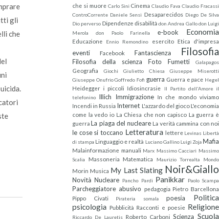
che si muore
Cinema
omprare
Carlo Sini
Claudio Fava
Claudio Fracass
Desaparecidos
ControCorrente
Daniele Sensi
Diego De Silv
ti gli
Dipendenze
disabilità
Dio perverso
don Andrea Gallo
don Luigi
Economi
e-book
lli che
Merola
don Paolo Farinella
Educazione
esercito
Etica d'impres
Ennio Remondino
Filosofi
eventi
Fantascienza
Facebook
del
Filosofia della scienza
Foto
Fumetti
Galapagos
Geografia
Giochi
Giulietto Chiesa
Giuseppe Miserott
uni
guerra
Guerra e pace
Giuseppe Onufrio
Goffredo Fofi
Hegel
suicida.
Heidegger
i piccoli
Idiosincrasie
Il Partito dell'Amore
i
Illich
Immigrazione
In che mondo viviam
telefonino
catori
Internet
Incendi in Russia
L'azzardo del gioco
L'economi
come la vedo io
La Chiesa che non capisco
La guerra 
ste
La piaga del nucleare
guerra
La verità cammina con no
Letteratura
le cose si toccano
lettere
Levinas
Libert
Mafi
Linguaggio e realtà
di stampa
Luciano Gallino
Luigi Zoja
Malainformazione
manuali
Marx
Massimo Cacciari
Massim
Massoneria
Matematica
Scalia
Maurizio Torrealta
Mond
Noir&Giall
My Last Slating
Morin
Musica
Panikkar
Novità
Nucleare
Pancho Pardi
Paolo Scamp
Parcheggiatore abusivo
pedagogia
Pietro Barcellona
Politic
poesia
Pippo Civati
Pirateria somala
psicologia
Religion
Pubblicità
Racconti e poesie
Scuola
Scienza
Roberto Carboni
Riccardo De Lauretis