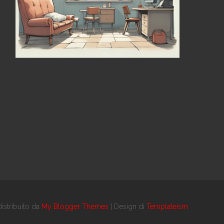
istribuito da
My Blogger Themes
| Design di
Templateism