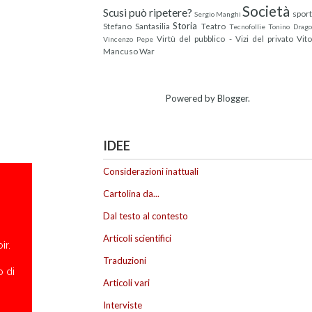
Società
Scusi può ripetere?
sport
Sergio Manghi
Storia
Stefano Santasilia
Teatro
Tecnofollie
Tonino Drag
Virtù del pubblico - Vizi del privato
Vit
Vincenzo Pepe
Mancuso
War
Powered by
Blogger
.
IDEE
Considerazioni inattuali
Cartolina da...
Dal testo al contesto
Articoli scientifici
ir.
Traduzioni
o di
Articoli vari
Interviste