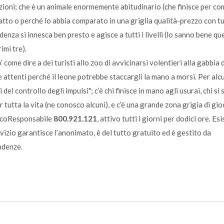
tazioni; che è un animale enormemente abitudinario (che finisce per c
atto o perché lo abbia comparato in una griglia qualità-prezzo con tut
enza si innesca ben presto e agisce a tutti i livelli (lo sanno bene que
imi tre).
 come dire a dei turisti allo zoo di avvicinarsi volentieri alla gabbia 
e attenti perché il leone potrebbe staccargli la mano a morsi. Per alc
el controllo degli impulsi"; c’è chi finisce in mano agli usurai, chi si 
 tutta la vita (ne conosco alcuni), e c’è una grande zona grigia di gio
ocoResponsabile
800.921.121
, attivo tutti i giorni per dodici ore. Esi
ervizio garantisce l’anonimato, è del tutto gratuito ed è gestito da
endenze.