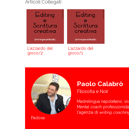
Articoli Collegati
L'azzardo del
L'azzardo del
gioco/2
gioco/1
Paolo Calabrò
Filosofia e Noir
Madrelingua napoletano, vive 
Mental coach professionista
l'agenzia di
writing coachin
Padova