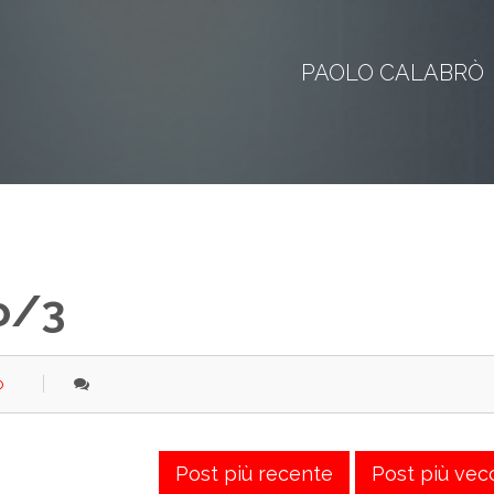
PAOLO CALABRÒ
o/3
o
Post più recente
Post più vec