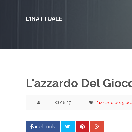
L'INATTUALE
L'azzardo Del Gioc
06:27
L'azzardo del gioc
acebook