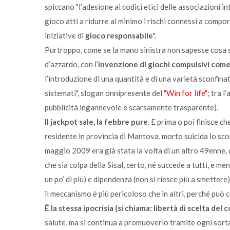
spiccano "l’adesione ai codici etici delle associazioni i
gioco atti a ridurre al minimo i rischi connessi a compo
iniziative di
gioco responsabile
".
Purtroppo, come se la mano sinistra non sapesse cosa st
d’azzardo, con l’
invenzione di giochi compulsivi come 
l’introduzione di una quantità e di una varietà sconfina
sistemati", slogan onnipresente del
"Win for life"
; tra l
pubblicità ingannevole e scarsamente trasparente).
Il jackpot sale, la febbre pure
. E prima o poi finisce c
residente in provincia di Mantova, morto suicida lo scor
maggio 2009 era già stata la volta di un altro 49enne, di
che sia colpa della Sisal, certo, né succede a tutti, e m
un po’ di più) e dipendenza (non si riesce più a smettere).
il meccanismo è più pericoloso che in altri, perché può 
È la stessa ipocrisia (si chiama: libertà di scelta de
salute, ma si continua a promuoverlo tramite ogni sorta d