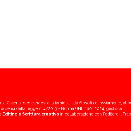
a Caserta, dedicandosi alla famiglia, alla filosofia e, ovviamente, al no
 ai sensi della legge n. 4/2013 - Norma UNI 11601:2024, gestisce
g
Editing e Scrittura creativa
in collaborazione con l'editore Il Prat