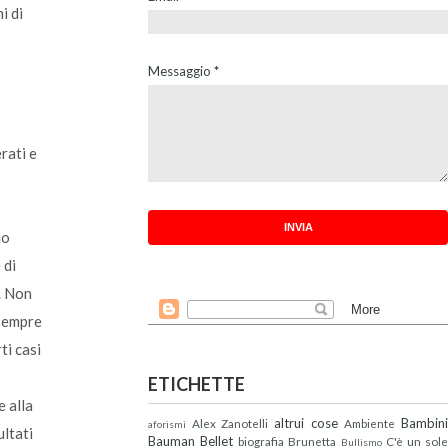
i di
Messaggio
*
rati e
no
 di
). Non
 sempre
ti casi
ETICHETTE
e alla
altrui cose
Bambin
Alex Zanotelli
Ambiente
aforismi
ultati
Bauman
Bellet
biografia
Brunetta
C'è un sol
Bullismo