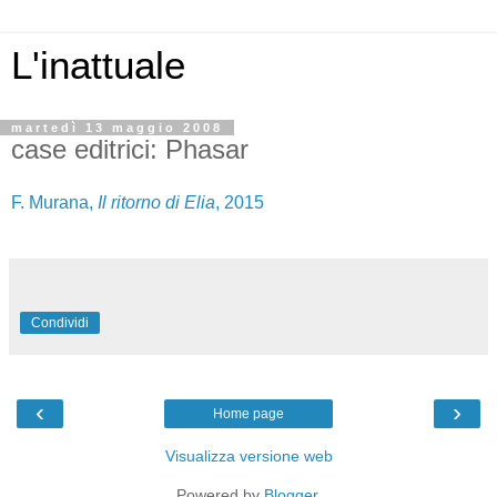
L'inattuale
martedì 13 maggio 2008
case editrici: Phasar
F. Murana,
Il ritorno di Elia
, 2015
Condividi
‹
›
Home page
Visualizza versione web
Powered by
Blogger
.