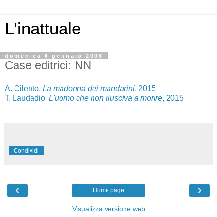
L'inattuale
domenica 6 gennaio 2008
Case editrici: NN
A. Cilento,
La madonna dei mandarini
, 2015
T. Laudadio,
L'uomo che non riusciva a morire
, 2015
Condividi
‹
›
Home page
Visualizza versione web