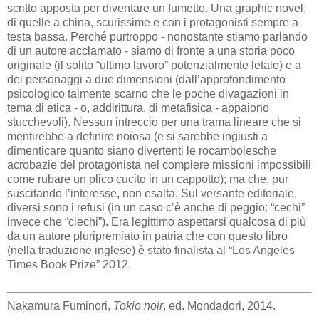
scritto apposta per diventare un fumetto. Una graphic novel,
di quelle a china, scurissime e con i protagonisti sempre a
testa bassa. Perché purtroppo - nonostante stiamo parlando
di un autore acclamato - siamo di fronte a una storia poco
originale (il solito “ultimo lavoro” potenzialmente letale) e a
dei personaggi a due dimensioni (dall’approfondimento
psicologico talmente scarno che le poche divagazioni in
tema di etica - o, addirittura, di metafisica - appaiono
stucchevoli). Nessun intreccio per una trama lineare che si
mentirebbe a definire noiosa (e si sarebbe ingiusti a
dimenticare quanto siano divertenti le rocambolesche
acrobazie del protagonista nel compiere missioni impossibili
come rubare un plico cucito in un cappotto); ma che, pur
suscitando l’interesse, non esalta. Sul versante editoriale,
diversi sono i refusi (in un caso c’è anche di peggio: “cechi”
invece che “ciechi”). Era legittimo aspettarsi qualcosa di più
da un autore pluripremiato in patria che con questo libro
(nella traduzione inglese) è stato finalista al “Los Angeles
Times Book Prize” 2012.
Nakamura Fuminori,
Tokio noir
, ed. Mondadori, 2014.