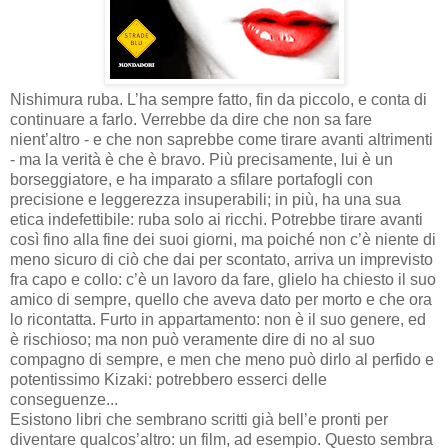
Nishimura ruba. L’ha sempre fatto, fin da piccolo, e conta di
continuare a farlo. Verrebbe da dire che non sa fare
nient’altro - e che non saprebbe come tirare avanti altrimenti
- ma la verità è che è bravo. Più precisamente, lui è un
borseggiatore, e ha imparato a sfilare portafogli con
precisione e leggerezza insuperabili; in più, ha una sua
etica indefettibile: ruba solo ai ricchi. Potrebbe tirare avanti
così fino alla fine dei suoi giorni, ma poiché non c’è niente di
meno sicuro di ciò che dai per scontato, arriva un imprevisto
fra capo e collo: c’è un lavoro da fare, glielo ha chiesto il suo
amico di sempre, quello che aveva dato per morto e che ora
lo ricontatta. Furto in appartamento: non è il suo genere, ed
è rischioso; ma non può veramente dire di no al suo
compagno di sempre, e men che meno può dirlo al perfido e
potentissimo Kizaki: potrebbero esserci delle
conseguenze...
Esistono libri che sembrano scritti già bell’e pronti per
diventare qualcos’altro: un film, ad esempio. Questo sembra