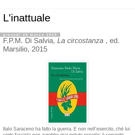
L'inattuale
giovedì 26 marzo 2015
F.P.M. Di Salvia,
La circostanza
, ed.
Marsilio, 2015
Italo Saraceno ha fatto la guerra. E non nell’esercito, ché lui
certo fascista non avrebbe mai potuto esserlo: è convinto