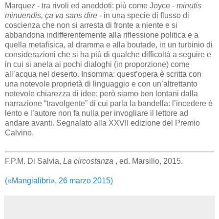
Marquez - tra rivoli ed aneddoti: più come Joyce -
minutis
minuendis, ça va sans dire
- in una specie di flusso di
coscienza che non si arresta di fronte a niente e si
abbandona indifferentemente alla riflessione politica e a
quella metafisica, al dramma e alla boutade, in un turbinio di
considerazioni che si ha più di qualche difficoltà a seguire e
in cui si anela ai pochi dialoghi (in proporzione) come
all’acqua nel deserto. Insomma: quest’opera è scritta con
una notevole proprietà di linguaggio e con un’altrettanto
notevole chiarezza di idee; però siamo ben lontani dalla
narrazione “travolgente” di cui parla la bandella: l’incedere è
lento e l’autore non fa nulla per invogliare il lettore ad
andare avanti. Segnalato alla XXVII edizione del Premio
Calvino.
F.P.M. Di Salvia,
La circostanza
, ed. Marsilio, 2015.
(«Mangialibri», 26 marzo 2015)