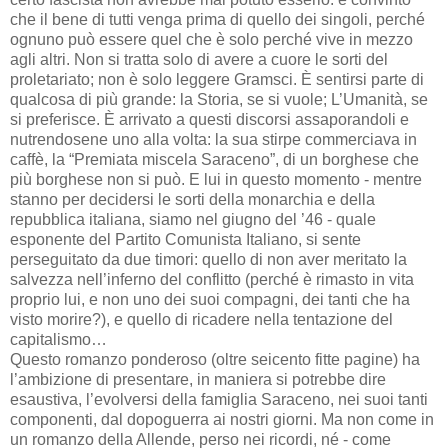
che il bene di tutti venga prima di quello dei singoli, perché
ognuno può essere quel che è solo perché vive in mezzo
agli altri. Non si tratta solo di avere a cuore le sorti del
proletariato; non è solo leggere Gramsci. È sentirsi parte di
qualcosa di più grande: la Storia, se si vuole; L’Umanità, se
si preferisce. È arrivato a questi discorsi assaporandoli e
nutrendosene uno alla volta: la sua stirpe commerciava in
caffè, la “Premiata miscela Saraceno”, di un borghese che
più borghese non si può. E lui in questo momento - mentre
stanno per decidersi le sorti della monarchia e della
repubblica italiana, siamo nel giugno del ’46 - quale
esponente del Partito Comunista Italiano, si sente
perseguitato da due timori: quello di non aver meritato la
salvezza nell’inferno del conflitto (perché è rimasto in vita
proprio lui, e non uno dei suoi compagni, dei tanti che ha
visto morire?), e quello di ricadere nella tentazione del
capitalismo…
Questo romanzo ponderoso (oltre seicento fitte pagine) ha
l’ambizione di presentare, in maniera si potrebbe dire
esaustiva, l’evolversi della famiglia Saraceno, nei suoi tanti
componenti, dal dopoguerra ai nostri giorni. Ma non come in
un romanzo della Allende, perso nei ricordi, né - come