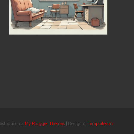
istribuito da
My Blogger Themes
| Design di
Templateism