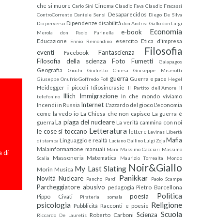
che si muore
Cinema
Carlo Sini
Claudio Fava
Claudio Fracassi
Desaparecidos
ControCorrente
Daniele Sensi
Diego De Silva
Dipendenze
disabilità
Dio perverso
don Andrea Gallo
don Luigi
Economia
e-book
Merola
don Paolo Farinella
Educazione
esercito
Etica d'impresa
Ennio Remondino
Filosofia
eventi
Fantascienza
Facebook
Filosofia della scienza
Foto
Fumetti
Galapagos
Geografia
Giochi
Giulietto Chiesa
Giuseppe Miserotti
guerra
Guerra e pace
Giuseppe Onufrio
Goffredo Fofi
Hegel
Heidegger
i piccoli
Idiosincrasie
Il Partito dell'Amore
il
Illich
Immigrazione
In che mondo viviamo
telefonino
Internet
Incendi in Russia
L'azzardo del gioco
L'economia
come la vedo io
La Chiesa che non capisco
La guerra è
La piaga del nucleare
guerra
La verità cammina con noi
Letteratura
le cose si toccano
lettere
Levinas
Libertà
Mafia
Linguaggio e realtà
di stampa
Luciano Gallino
Luigi Zoja
Malainformazione
manuali
Marx
Massimo Cacciari
Massimo
 di
Massoneria
Matematica
Scalia
Maurizio Torrealta
Mondo
Noir&Giallo
My Last Slating
Morin
Musica
Panikkar
Novità
Nucleare
Pancho Pardi
Paolo Scampa
Parcheggiatore abusivo
pedagogia
Pietro Barcellona
Politica
poesia
Pippo Civati
Pirateria somala
psicologia
Religione
Pubblicità
Racconti e poesie
Scuola
Scienza
Roberto Carboni
Riccardo De Lauretis