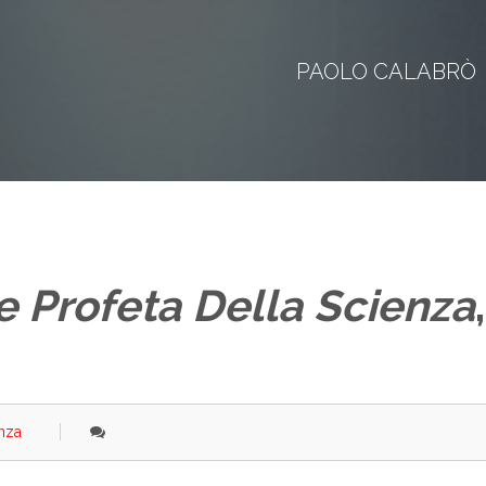
PAOLO CALABRÒ
e Profeta Della Scienza
,
enza