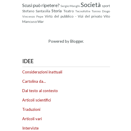
Società
Scusi può ripetere?
sport
Sergio Manghi
Storia
Stefano Santasilia
Teatro
Tecnofollie
Tonino Drago
Virtù del pubblico - Vizi del privato
Vito
Vincenzo Pepe
Mancuso
War
Powered by
Blogger
.
IDEE
Considerazioni inattuali
Cartolina da...
Dal testo al contesto
Articoli scientifici
Traduzioni
Articoli vari
Interviste