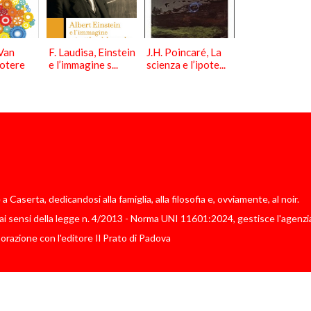
Van
F. Laudisa, Einstein
J.H. Poincaré, La
potere
e l’immagine s...
scienza e l’ipote...
Caserta, dedicandosi alla famiglia, alla filosofia e, ovviamente, al noir.
i sensi della legge n. 4/2013 - Norma UNI 11601:2024, gestisce l'agenzia
borazione con l'editore Il Prato di Padova