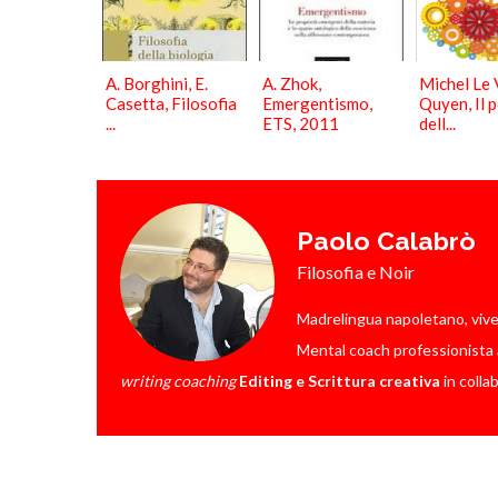
A. Borghini, E.
A. Zhok,
Michel Le 
Casetta, Filosofia
Emergentismo,
Quyen, Il 
...
ETS, 2011
dell...
Paolo Calabrò
Filosofia e Noir
Madrelingua napoletano, vive a 
Mental coach professionista a
writing coaching
Editing e Scrittura creativa
in colla