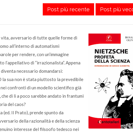
Post più recente
Post più vec
 vita, avversario di tutte quelle forme di
uomo all’interno di automatismi
 parole per rendere, con un’immagine
to l’appellativo di “irrazionalista”. Appena
o, diventa necessario domandarsi:
la sua non è stata piuttosto la prevedibile
nei confronti di un modello scientifico già
 che di lì a poco sarebbe andato in frantumi
eoria del caos?
a (ed. Il Prato), prende spunto da
ersario della razionalità e della scienza
genuino interesse del filsoofo tedesco nei