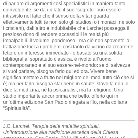
di parlare di argomenti così specialistici in maniera tanto
coinvolgente: se da un lato il suo “segreto” può essere
intravisto nel fatto che il senso della vita riguarda
effettivamente tutti (e non solo gli studiosi o i monaci, né solo
i cristiani), dall’altro è indubitabile che Larchet possegga il
prezioso dono di rendere accessibili le realtà più
impalpabili. Il volume, ponderoso - ma ciò non spaventi: la
trattazione tocca i problemi così tanto da vicino da creare nel
lettore un interesse immediato - e basato su una solida
bibliografia, soprattutto classica, è rivolto all’uomo
contemporaneo e al suo essere-nel-mondo: se di salvezza
si vuol parlare, bisogna farlo qui ed ora. Vivere bene
significa mettere a frutto nel migliore dei modi tutto ciò che si
è; ma per farlo bisogna star bene in salute: stavolta non lo
dice la medicina, né la psicanalisi, ma la religione. Uno
studio importante ancor prima che bello, offerto qui in
un’ottima edizione San Paolo rilegata a filo, nella collana
“Spiritualità”.
J.C. Larchet,
Terapia delle malattie spirituali.
Un’introduzione alla tradizione ascetica della Chiesa