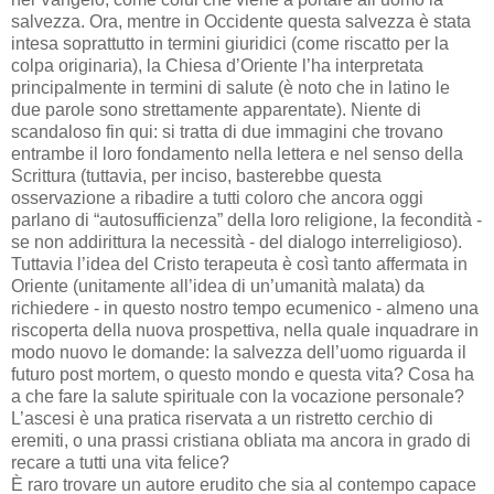
salvezza. Ora, mentre in Occidente questa salvezza è stata
intesa soprattutto in termini giuridici (come riscatto per la
colpa originaria), la Chiesa d’Oriente l’ha interpretata
principalmente in termini di salute (è noto che in latino le
due parole sono strettamente apparentate). Niente di
scandaloso fin qui: si tratta di due immagini che trovano
entrambe il loro fondamento nella lettera e nel senso della
Scrittura (tuttavia, per inciso, basterebbe questa
osservazione a ribadire a tutti coloro che ancora oggi
parlano di “autosufficienza” della loro religione, la fecondità -
se non addirittura la necessità - del dialogo interreligioso).
Tuttavia l’idea del Cristo terapeuta è così tanto affermata in
Oriente (unitamente all’idea di un’umanità malata) da
richiedere - in questo nostro tempo ecumenico - almeno una
riscoperta della nuova prospettiva, nella quale inquadrare in
modo nuovo le domande: la salvezza dell’uomo riguarda il
futuro post mortem, o questo mondo e questa vita? Cosa ha
a che fare la salute spirituale con la vocazione personale?
L’ascesi è una pratica riservata a un ristretto cerchio di
eremiti, o una prassi cristiana obliata ma ancora in grado di
recare a tutti una vita felice?
È raro trovare un autore erudito che sia al contempo capace