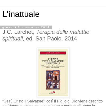
L'inattuale
giovedì 6 novembre 2014
J.C. Larchet,
Terapia delle malattie
spirituali
, ed. San Paolo, 2014
“Gesù Cristo il Salvatore”: così il Figlio di Dio viene descritto
nel Vangelo, come colui che viene a portare all’uomo la