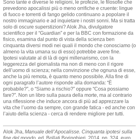
Sono tante e diverse le religioni, le profezie, le filosofie che
prevedono apocalissi più o meno orrifiche e cruente: lingue
di fuoco e torrenti di fango gelido continuano a popolare il
nostro immaginario e ad inquietare i nostri sonni. Ma si tratta
solo di oscure superstizioni? Alok Jha, divulgatore
scientifico per il “Guardian” e per la BBC con formazione da
fisico, esamina dal punto di vista della scienza ben
cinquanta diversi modi nei quali il mondo che conosciamo (o
almeno la vita umana su di esso) potrebbe avere fine.
Ipotesi valutate al di là di ogni millenarismo, con la
leggerezza del giornalista ma non di meno con il rigore
dell’uomo di scienza; nella convinzione che ognuna di esse,
anche la più remota, è quanto meno possibile. Alla fine di
ogni paragrafo l’autore risponde alla domanda: “È
probabile?”, o “Siamo a rischio?” oppure “Cosa possiamo
fare?”. Non un libro sulla paura della morte, ma al contrario
una riflessione che induce ancora di più ad apprezzare la
vita che l’uomo da sempre, con grande fatica - ed anche con
l’aiuto della scienza - cerca di rendere migliore per tutti.
Alok Jha,
Manuale dell’Apocalisse. Cinquanta ipotesi sulla
fine del mondo
, ed. Bollati Boringhieri, 2014, pp. 324, euro