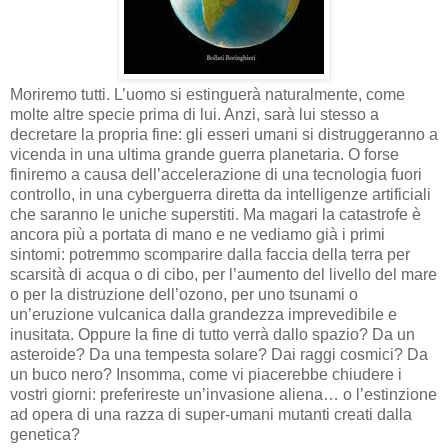
Moriremo tutti. L’uomo si estinguerà naturalmente, come
molte altre specie prima di lui. Anzi, sarà lui stesso a
decretare la propria fine: gli esseri umani si distruggeranno a
vicenda in una ultima grande guerra planetaria. O forse
finiremo a causa dell’accelerazione di una tecnologia fuori
controllo, in una cyberguerra diretta da intelligenze artificiali
che saranno le uniche superstiti. Ma magari la catastrofe è
ancora più a portata di mano e ne vediamo già i primi
sintomi: potremmo scomparire dalla faccia della terra per
scarsità di acqua o di cibo, per l’aumento del livello del mare
o per la distruzione dell’ozono, per uno tsunami o
un’eruzione vulcanica dalla grandezza imprevedibile e
inusitata. Oppure la fine di tutto verrà dallo spazio? Da un
asteroide? Da una tempesta solare? Dai raggi cosmici? Da
un buco nero? Insomma, come vi piacerebbe chiudere i
vostri giorni: preferireste un’invasione aliena… o l’estinzione
ad opera di una razza di super-umani mutanti creati dalla
genetica?