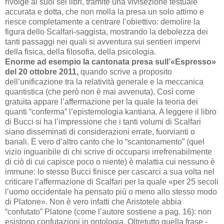
rivolge ai suoi sei libri, tramite una vivisezione testuale
accurata e dotta, che non molla la presa un solo attimo e
riesce completamente a centrare l’obiettivo: demolire la
figura dello Scalfari-saggista, mostrando la debolezza dei
tanti passaggi nei quali si avventura sui sentieri impervi
della fisica, della filosofia, della psicologia.
Enorme ad esempio la cantonata presa sull’«Espresso»
del 20 ottobre 2011,
quando scrive a proposito
dell’unificazione tra la relatività generale e la meccanica
quantistica (che però non è mai avvenuta). Così come
gratuita appare l’affermazione per la quale la teoria dei
quanti “conferma” l’epistemologia kantiana. A leggere il libro
di Bucci si ha l’impressione che i tanti volumi di Scalfari
siano disseminati di considerazioni errate, fuorvianti o
banali. È vero d’altro canto che lo “scantonamento” (quel
vizio inguaribile di chi scrive di occuparsi irrefrenabilmente
di ciò di cui capisce poco o niente) è malattia cui nessuno è
immune: lo stesso Bucci finisce per cascarci a sua volta nel
criticare l’affermazione di Scalfari per la quale «per 25 secoli
l’uomo occidentale ha pensato più o meno allo stesso modo
di Platone». Non è vero infatti che Aristotele abbia
“confutato” Platone (come l’autore sostiene a pag. 16): non
esistono confutazioni in ontologia. Oltretutto quella frase -