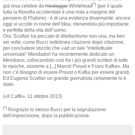
[*]
già resa celebre da
Heidegger
Whitehead
(per il quale
tutta la filosofia occidentale è una nota a margine del
pensiero di Platone) - è di una evidenza disarmante: ancora
oggi si uccide in nome dell’Idea, ritenendola più importante
e perfetta della vita dell’uomo.
Ora: Scalfari ha peccato di dilettantismo non una, ma ben
sei volte, come Bucci sottolinea citazione dopo citazione,
per concludere stizzito che «ad un tale “intellettuale
universale” Mondadori ha recentemente dedicato un
Meridiano, collocandolo così fra i più grandi scrittori di tutte
le epoche, assieme a [...] Marcel Proust e Franz Kafka». Ma
non c’è bisogno di essere Proust o Kafka per essere grandi.
Ed Eugenio Scalfari un grande giornalista certamente lo è
stato.
(«Il Caffè», 11 ottobre 2013)
[*]
Ringrazio lo stesso Bucci per la segnalazione
dell'imprecisione, dopo la pubblicazione.