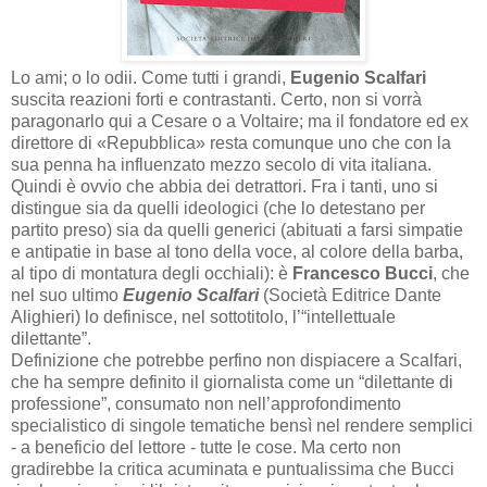
Lo ami; o lo odii. Come tutti i grandi,
Eugenio Scalfari
suscita reazioni forti e contrastanti. Certo, non si vorrà
paragonarlo qui a Cesare o a Voltaire; ma il fondatore ed ex
direttore di «Repubblica» resta comunque uno che con la
sua penna ha influenzato mezzo secolo di vita italiana.
Quindi è ovvio che abbia dei detrattori. Fra i tanti, uno si
distingue sia da quelli ideologici (che lo detestano per
partito preso) sia da quelli generici (abituati a farsi simpatie
e antipatie in base al tono della voce, al colore della barba,
al tipo di montatura degli occhiali): è
Francesco Bucci
, che
nel suo ultimo
Eugenio Scalfari
(Società Editrice Dante
Alighieri) lo definisce, nel sottotitolo, l’“intellettuale
dilettante”.
Definizione che potrebbe perfino non dispiacere a Scalfari,
che ha sempre definito il giornalista come un “dilettante di
professione”, consumato non nell’approfondimento
specialistico di singole tematiche bensì nel rendere semplici
- a beneficio del lettore - tutte le cose. Ma certo non
gradirebbe la critica acuminata e puntualissima che Bucci