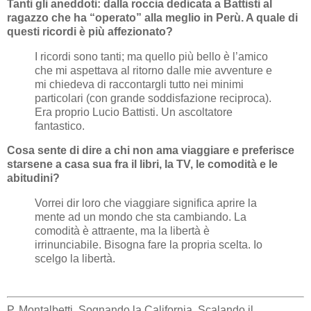
Tanti gli aneddoti: dalla roccia dedicata a Battisti al
ragazzo che ha “operato” alla meglio in Perù. A quale di
questi ricordi è più affezionato?
I ricordi sono tanti; ma quello più bello è l’amico
che mi aspettava al ritorno dalle mie avventure e
mi chiedeva di raccontargli tutto nei minimi
particolari (con grande soddisfazione reciproca).
Era proprio Lucio Battisti. Un ascoltatore
fantastico.
Cosa sente di dire a chi non ama viaggiare e preferisce
starsene a casa sua fra il libri, la TV, le comodità e le
abitudini?
Vorrei dir loro che viaggiare significa aprire la
mente ad un mondo che sta cambiando. La
comodità è attraente, ma la libertà è
irrinunciabile. Bisogna fare la propria scelta. Io
scelgo la libertà.
P. Montalbetti, Sognando la California. Scalando il