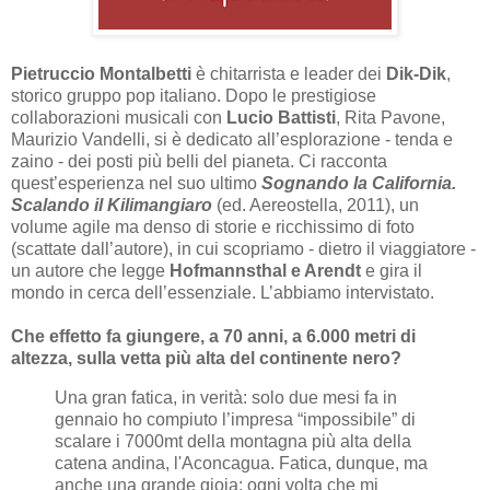
Pietruccio Montalbetti
è chitarrista e leader dei
Dik-Dik
,
storico gruppo pop italiano. Dopo le prestigiose
collaborazioni musicali con
Lucio Battisti
, Rita Pavone,
Maurizio Vandelli, si è dedicato all’esplorazione - tenda e
zaino - dei posti più belli del pianeta. Ci racconta
quest’esperienza nel suo ultimo
Sognando la California.
Scalando il Kilimangiaro
(ed. Aereostella, 2011), un
volume agile ma denso di storie e ricchissimo di foto
(scattate dall’autore), in cui scopriamo - dietro il viaggiatore -
un autore che legge
Hofmannsthal e Arendt
e gira il
mondo in cerca dell’essenziale. L’abbiamo intervistato.
Che effetto fa giungere, a 70 anni, a 6.000 metri di
altezza, sulla vetta più alta del continente nero?
Una gran fatica, in verità: solo due mesi fa in
gennaio ho compiuto l’impresa “impossibile” di
scalare i 7000mt della montagna più alta della
catena andina, l'Aconcagua. Fatica, dunque, ma
anche una grande gioia: ogni volta che mi