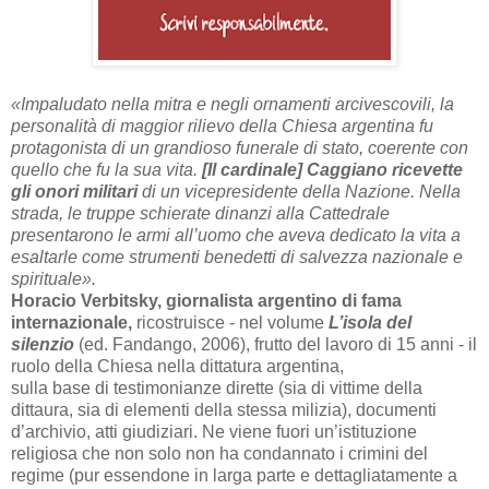
«Impaludato nella mitra e negli ornamenti arcivescovili, la
personalità di maggior rilievo della Chiesa argentina fu
protagonista di un grandioso funerale di stato, coerente con
quello che fu la sua vita.
[Il cardinale] Caggiano ricevette
gli onori militari
di un vicepresidente della Nazione. Nella
strada, le truppe schierate dinanzi alla Cattedrale
presentarono le armi all’uomo che aveva dedicato la vita a
esaltarle come strumenti benedetti di salvezza nazionale e
spirituale».
Horacio Verbitsky, giornalista argentino di fama
internazionale,
ricostruisce - nel volume
L’isola del
silenzio
(ed. Fandango, 2006), frutto del lavoro di 15 anni - il
ruolo della Chiesa nella dittatura argentina,
sulla base di testimonianze dirette (sia di vittime della
dittaura, sia di elementi della stessa milizia), documenti
d’archivio, atti giudiziari. Ne viene fuori un’istituzione
religiosa che non solo non ha condannato i crimini del
regime (pur essendone in larga parte e dettagliatamente a