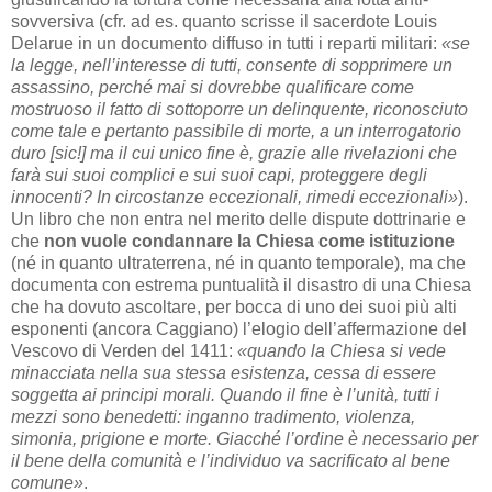
sovversiva (cfr. ad es. quanto scrisse il sacerdote Louis
Delarue in un documento diffuso in tutti i reparti militari:
«se
la legge, nell’interesse di tutti, consente di sopprimere un
assassino, perché mai si dovrebbe qualificare come
mostruoso il fatto di sottoporre un delinquente, riconosciuto
come tale e pertanto passibile di morte, a un interrogatorio
duro [sic!] ma il cui unico fine è, grazie alle rivelazioni che
farà sui suoi complici e sui suoi capi, proteggere degli
innocenti? In circostanze eccezionali, rimedi eccezionali»
).
Un libro che non entra nel merito delle dispute dottrinarie e
che
non vuole condannare la Chiesa come istituzione
(né in quanto ultraterrena, né in quanto temporale), ma che
documenta con estrema puntualità il disastro di una Chiesa
che ha dovuto ascoltare, per bocca di uno dei suoi più alti
esponenti (ancora Caggiano) l’elogio dell’affermazione del
Vescovo di Verden del 1411:
«quando la Chiesa si vede
minacciata nella sua stessa esistenza, cessa di essere
soggetta ai principi morali. Quando il fine è l’unità, tutti i
mezzi sono benedetti: inganno tradimento, violenza,
simonia, prigione e morte. Giacché l’ordine è necessario per
il bene della comunità e l’individuo va sacrificato al bene
comune»
.