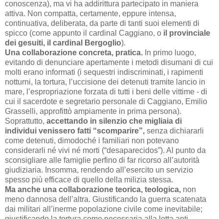
conoscenza), ma vi ha addirittura partecipato in maniera
attiva. Non compatta, certamente, eppure intensa,
continuativa, deliberata, da parte di tanti suoi elementi di
spicco (come appunto il cardinal Caggiano, o
il provinciale
dei gesuiti, il cardinal Bergoglio
).
Una collaborazione concreta, pratica.
In primo luogo,
evitando di denunciare apertamente i metodi disumani di cui
molti erano informati (i sequestri indiscriminati, i rapimenti
notturni, la tortura, l’uccisione dei detenuti tramite lancio in
mare, l’espropriazione forzata di tutti i beni delle vittime - di
cui il sacerdote e segretario personale di Caggiano, Emilio
Grasselli, approfittò ampiamente in prima persona).
Soprattutto,
accettando in silenzio che migliaia di
individui venissero fatti “scomparire”,
senza dichiararli
come detenuti, dimodoché i familiari non potevano
considerarli né vivi né morti (“desaparecidos”). Al punto da
sconsigliare alle famiglie perfino di far ricorso all’autorità
giudiziaria. Insomma, rendendo all’esercito un servizio
spesso più efficace di quello della milizia stessa.
Ma anche una collaborazione teorica, teologica,
non
meno dannosa dell’altra. Giustificando la guerra scatenata
dai militari all’inerme popolazione civile come inevitabile;
giustificando la tortura come necessaria alla lotta anti-