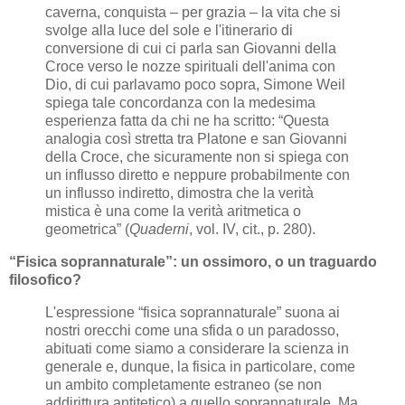
caverna, conquista – per grazia – la vita che si
svolge alla luce del sole e l'itinerario di
conversione di cui ci parla san Giovanni della
Croce verso le nozze spirituali dell'anima con
Dio, di cui parlavamo poco sopra, Simone Weil
spiega tale concordanza con la medesima
esperienza fatta da chi ne ha scritto: “Questa
analogia così stretta tra Platone e san Giovanni
della Croce, che sicuramente non si spiega con
un influsso diretto e neppure probabilmente con
un influsso indiretto, dimostra che la verità
mistica è una come la verità aritmetica o
geometrica” (
Quaderni
, vol. IV, cit., p. 280).
“Fisica soprannaturale”: un ossimoro, o un traguardo
filosofico?
L'espressione “fisica soprannaturale” suona ai
nostri orecchi come una sfida o un paradosso,
abituati come siamo a considerare la scienza in
generale e, dunque, la fisica in particolare, come
un ambito completamente estraneo (se non
addirittura antitetico) a quello soprannaturale. Ma