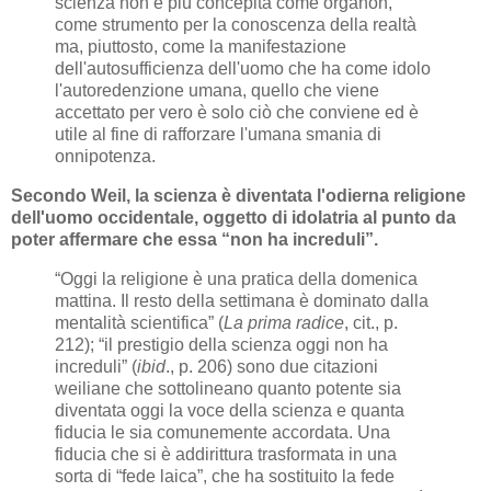
scienza non è più concepita come organon,
come strumento per la conoscenza della realtà
ma, piuttosto, come la manifestazione
dell'autosufficienza dell'uomo che ha come idolo
l'autoredenzione umana, quello che viene
accettato per vero è solo ciò che conviene ed è
utile al fine di rafforzare l'umana smania di
onnipotenza.
Secondo Weil, la scienza è diventata l'odierna religione
dell'uomo occidentale, oggetto di idolatria al punto da
poter affermare che essa “non ha increduli”.
“Oggi la religione è una pratica della domenica
mattina. Il resto della settimana è dominato dalla
mentalità scientifica” (
La prima radice
, cit., p.
212); “il prestigio della scienza oggi non ha
increduli” (
ibid
., p. 206) sono due citazioni
weiliane che sottolineano quanto potente sia
diventata oggi la voce della scienza e quanta
fiducia le sia comunemente accordata. Una
fiducia che si è addirittura trasformata in una
sorta di “fede laica”, che ha sostituito la fede