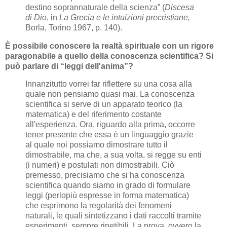
destino soprannaturale della scienza” (
Discesa
di Dio
, in
La Grecia e le intuizioni precristiane,
Borla, Torino 1967, p. 140).
È possibile conoscere la realtà spirituale con un rigore
paragonabile a quello della conoscenza scientifica? Si
può parlare di “leggi dell'anima”?
Innanzitutto vorrei far riflettere su una cosa alla
quale non pensiamo quasi mai. La conoscenza
scientifica si serve di un apparato teorico (la
matematica) e del riferimento costante
all'esperienza. Ora, riguardo alla prima, occorre
tener presente che essa è un linguaggio grazie
al quale noi possiamo dimostrare tutto il
dimostrabile, ma che, a sua volta, si regge su enti
(i numeri) e postulati non dimostrabili. Ciò
premesso, precisiamo che si ha conoscenza
scientifica quando siamo in grado di formulare
leggi (perlopiù espresse in forma matematica)
che esprimono la regolarità dei fenomeni
naturali, le quali sintetizzano i dati raccolti tramite
esperimenti, sempre ripetibili. La prova, ovvero la