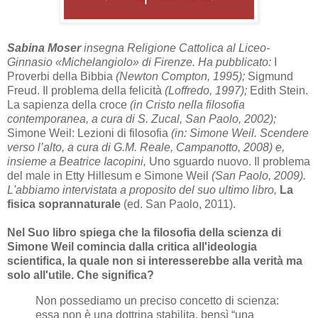
Sabina Moser
insegna Religione Cattolica al Liceo-
Ginnasio «Michelangiolo» di Firenze. Ha pubblicato:
I
Proverbi della Bibbia
(Newton Compton, 1995);
Sigmund
Freud. Il problema della felicità
(Loffredo, 1997);
Edith Stein.
La sapienza della croce
(in Cristo nella filosofia
contemporanea, a cura di S. Zucal, San Paolo, 2002);
Simone Weil: Lezioni di filosofia
(in: Simone Weil. Scendere
verso l’alto, a cura di G.M. Reale, Campanotto, 2008) e,
insieme a Beatrice Iacopini,
Uno sguardo nuovo. Il problema
del male in Etty Hillesum e Simone Weil
(San Paolo, 2009).
L'abbiamo intervistata a proposito del suo ultimo libro,
La
fisica soprannaturale
(ed. San Paolo, 2011).
Nel Suo libro spiega che la filosofia della scienza di
Simone Weil comincia dalla critica all'ideologia
scientifica, la quale non si interesserebbe alla verità ma
solo all'utile. Che significa?
Non possediamo un preciso concetto di scienza:
essa non è una dottrina stabilita, bensì “una