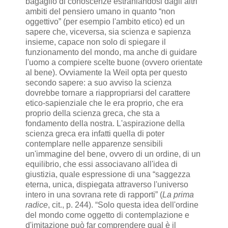
bagaglio di conoscenze estraniandosi dagli altri
ambiti del pensiero umano in quanto “non
oggettivo” (per esempio l'ambito etico) ed un
sapere che, viceversa, sia scienza e sapienza
insieme, capace non solo di spiegare il
funzionamento del mondo, ma anche di guidare
l'uomo a compiere scelte buone (ovvero orientate
al bene). Ovviamente la Weil opta per questo
secondo sapere: a suo avviso la scienza
dovrebbe tornare a riappropriarsi del carattere
etico-sapienziale che le era proprio, che era
proprio della scienza greca, che sta a
fondamento della nostra. L'aspirazione della
scienza greca era infatti quella di poter
contemplare nelle apparenze sensibili
un'immagine del bene, ovvero di un ordine, di un
equilibrio, che essi associavano all'idea di
giustizia, quale espressione di una “saggezza
eterna, unica, dispiegata attraverso l'universo
intero in una sovrana rete di rapporti” (
La prima
radice
, cit., p. 244). “Solo questa idea dell'ordine
del mondo come oggetto di contemplazione e
d'imitazione può far comprendere qual è il