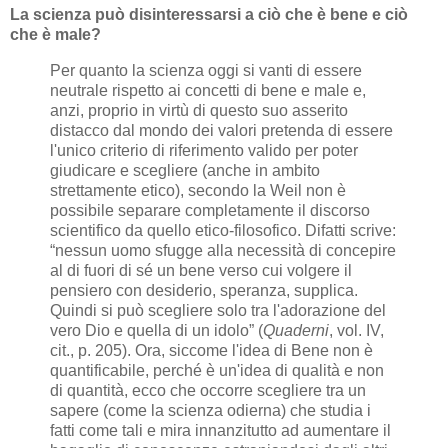
La scienza può disinteressarsi a ciò che è bene e ciò
che è male?
Per quanto la scienza oggi si vanti di essere
neutrale rispetto ai concetti di bene e male e,
anzi, proprio in virtù di questo suo asserito
distacco dal mondo dei valori pretenda di essere
l'unico criterio di riferimento valido per poter
giudicare e scegliere (anche in ambito
strettamente etico), secondo la Weil non è
possibile separare completamente il discorso
scientifico da quello etico-filosofico. Difatti scrive:
“nessun uomo sfugge alla necessità di concepire
al di fuori di sé un bene verso cui volgere il
pensiero con desiderio, speranza, supplica.
Quindi si può scegliere solo tra l'adorazione del
vero Dio e quella di un idolo” (
Quaderni
, vol. IV,
cit., p. 205). Ora, siccome l'idea di Bene non è
quantificabile, perché è un'idea di qualità e non
di quantità, ecco che occorre scegliere tra un
sapere (come la scienza odierna) che studia i
fatti come tali e mira innanzitutto ad aumentare il