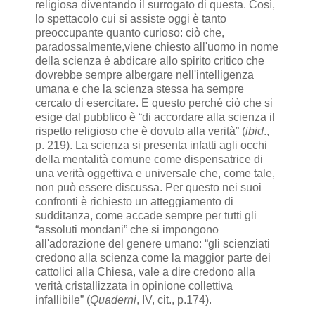
religiosa diventando il surrogato di questa. Così,
lo spettacolo cui si assiste oggi è tanto
preoccupante quanto curioso: ciò che,
paradossalmente,viene chiesto all'uomo in nome
della scienza è abdicare allo spirito critico che
dovrebbe sempre albergare nell'intelligenza
umana e che la scienza stessa ha sempre
cercato di esercitare. E questo perché ciò che si
esige dal pubblico è “di accordare alla scienza il
rispetto religioso che è dovuto alla verità” (
ibid
.,
p. 219). La scienza si presenta infatti agli occhi
della mentalità comune come dispensatrice di
una verità oggettiva e universale che, come tale,
non può essere discussa. Per questo nei suoi
confronti è richiesto un atteggiamento di
sudditanza, come accade sempre per tutti gli
“assoluti mondani” che si impongono
all'adorazione del genere umano: “gli scienziati
credono alla scienza come la maggior parte dei
cattolici alla Chiesa, vale a dire credono alla
verità cristallizzata in opinione collettiva
infallibile” (
Quaderni
, IV, cit., p.174).