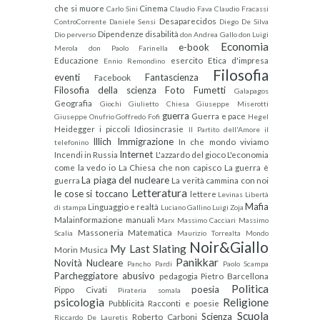
che si muore
Cinema
Carlo Sini
Claudio Fava
Claudio Fracassi
Desaparecidos
ControCorrente
Daniele Sensi
Diego De Silva
Dipendenze
disabilità
Dio perverso
don Andrea Gallo
don Luigi
Economia
e-book
Merola
don Paolo Farinella
Educazione
esercito
Etica d'impresa
Ennio Remondino
Filosofia
eventi
Fantascienza
Facebook
Filosofia della scienza
Foto
Fumetti
Galapagos
Geografia
Giochi
Giulietto Chiesa
Giuseppe Miserotti
guerra
Guerra e pace
Giuseppe Onufrio
Goffredo Fofi
Hegel
Heidegger
i piccoli
Idiosincrasie
Il Partito dell'Amore
il
Illich
Immigrazione
In che mondo viviamo
telefonino
Internet
Incendi in Russia
L'azzardo del gioco
L'economia
come la vedo io
La Chiesa che non capisco
La guerra è
La piaga del nucleare
guerra
La verità cammina con noi
Letteratura
le cose si toccano
lettere
Levinas
Libertà
Mafia
Linguaggio e realtà
di stampa
Luciano Gallino
Luigi Zoja
Malainformazione
manuali
Marx
Massimo Cacciari
Massimo
Massoneria
Matematica
Scalia
Maurizio Torrealta
Mondo
Noir&Giallo
My Last Slating
Morin
Musica
Panikkar
Novità
Nucleare
Pancho Pardi
Paolo Scampa
Parcheggiatore abusivo
pedagogia
Pietro Barcellona
Politica
poesia
Pippo Civati
Pirateria somala
psicologia
Religione
Pubblicità
Racconti e poesie
Scuola
Scienza
Roberto Carboni
Riccardo De Lauretis