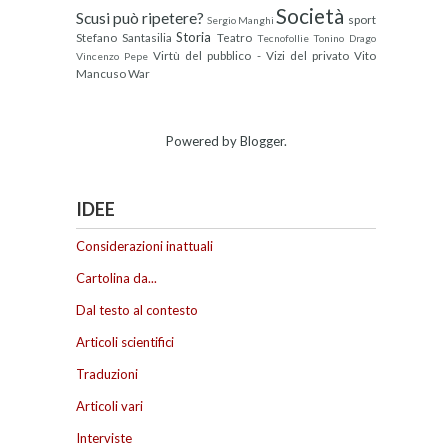
Società
Scusi può ripetere?
sport
Sergio Manghi
Storia
Stefano Santasilia
Teatro
Tecnofollie
Tonino Drago
Virtù del pubblico - Vizi del privato
Vito
Vincenzo Pepe
Mancuso
War
Powered by
Blogger
.
IDEE
Considerazioni inattuali
Cartolina da...
Dal testo al contesto
Articoli scientifici
Traduzioni
Articoli vari
Interviste