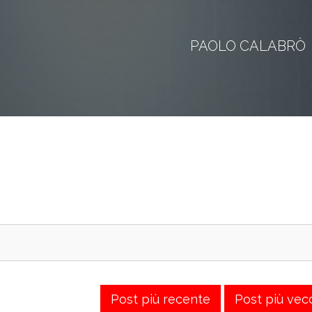
PAOLO CALABRÒ
Post più recente
Post più vec