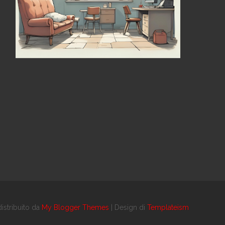
istribuito da
My Blogger Themes
| Design di
Templateism