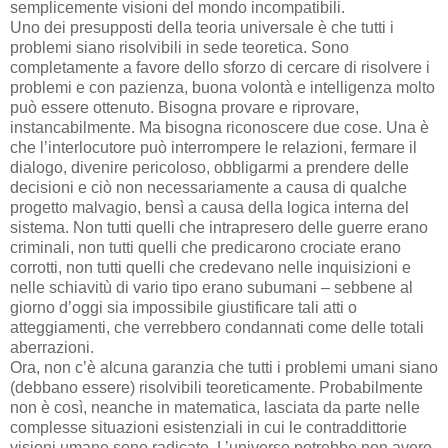
semplicemente visioni del mondo incompatibili.
Uno dei presupposti della teoria universale è che tutti i
problemi siano risolvibili in sede teoretica. Sono
completamente a favore dello sforzo di cercare di risolvere i
problemi e con pazienza, buona volontà e intelligenza molto
può essere ottenuto. Bisogna provare e riprovare,
instancabilmente. Ma bisogna riconoscere due cose. Una è
che l’interlocutore può interrompere le relazioni, fermare il
dialogo, divenire pericoloso, obbligarmi a prendere delle
decisioni e ciò non necessariamente a causa di qualche
progetto malvagio, bensì a causa della logica interna del
sistema. Non tutti quelli che intrapresero delle guerre erano
criminali, non tutti quelli che predicarono crociate erano
corrotti, non tutti quelli che credevano nelle inquisizioni e
nelle schiavitù di vario tipo erano subumani – sebbene al
giorno d’oggi sia impossibile giustificare tali atti o
atteggiamenti, che verrebbero condannati come delle totali
aberrazioni.
Ora, non c’è alcuna garanzia che tutti i problemi umani siano
(debbano essere) risolvibili teoreticamente. Probabilmente
non è così, neanche in matematica, lasciata da parte nelle
complesse situazioni esistenziali in cui le contraddittorie
visioni umane sono radicate. L’universo potrebbe non avere