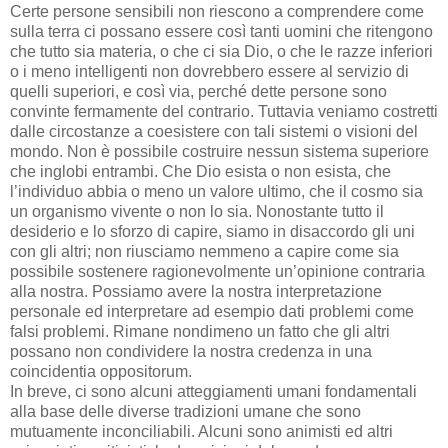
Certe persone sensibili non riescono a comprendere come
sulla terra ci possano essere così tanti uomini che ritengono
che tutto sia materia, o che ci sia Dio, o che le razze inferiori
o i meno intelligenti non dovrebbero essere al servizio di
quelli superiori, e così via, perché dette persone sono
convinte fermamente del contrario. Tuttavia veniamo costretti
dalle circostanze a coesistere con tali sistemi o visioni del
mondo. Non è possibile costruire nessun sistema superiore
che inglobi entrambi. Che Dio esista o non esista, che
l’individuo abbia o meno un valore ultimo, che il cosmo sia
un organismo vivente o non lo sia. Nonostante tutto il
desiderio e lo sforzo di capire, siamo in disaccordo gli uni
con gli altri; non riusciamo nemmeno a capire come sia
possibile sostenere ragionevolmente un’opinione contraria
alla nostra. Possiamo avere la nostra interpretazione
personale ed interpretare ad esempio dati problemi come
falsi problemi. Rimane nondimeno un fatto che gli altri
possano non condividere la nostra credenza in una
coincidentia oppositorum.
In breve, ci sono alcuni atteggiamenti umani fondamentali
alla base delle diverse tradizioni umane che sono
mutuamente inconciliabili. Alcuni sono animisti ed altri