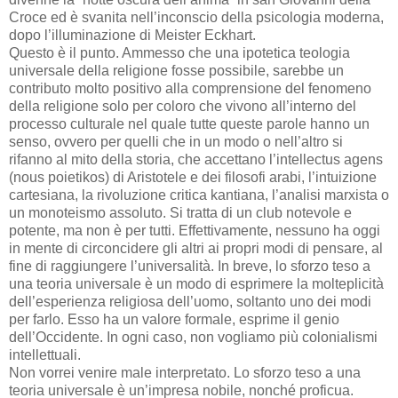
Croce ed è svanita nell’inconscio della psicologia moderna,
dopo l’illuminazione di Meister Eckhart.
Questo è il punto. Ammesso che una ipotetica teologia
universale della religione fosse possibile, sarebbe un
contributo molto positivo alla comprensione del fenomeno
della religione solo per coloro che vivono all’interno del
processo culturale nel quale tutte queste parole hanno un
senso, ovvero per quelli che in un modo o nell’altro si
rifanno al mito della storia, che accettano l’intellectus agens
(nous poietikos) di Aristotele e dei filosofi arabi, l’intuizione
cartesiana, la rivoluzione critica kantiana, l’analisi marxista o
un monoteismo assoluto. Si tratta di un club notevole e
potente, ma non è per tutti. Effettivamente, nessuno ha oggi
in mente di circoncidere gli altri ai propri modi di pensare, al
fine di raggiungere l’universalità. In breve, lo sforzo teso a
una teoria universale è un modo di esprimere la molteplicità
dell’esperienza religiosa dell’uomo, soltanto uno dei modi
per farlo. Esso ha un valore formale, esprime il genio
dell’Occidente. In ogni caso, non vogliamo più colonialismi
intellettuali.
Non vorrei venire male interpretato. Lo sforzo teso a una
teoria universale è un’impresa nobile, nonché proficua.