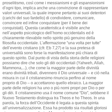
proselitismo, così come i messianismi e gli espansionismi
d’ogni tipo, implica anche una convinzione di rappresentare
valori universali, la quale impone pertanto ai suoi detentori
(carichi del suo fardello) di condividere, comunicare,
convincere ed infine conquistare (per il bene dei
conquistati). Questa caratteristica è visibile anche
nell’aspetto psicologico dell’homo occidentalis ed è
chiaramente rilevabile nello spirito più genuino della
filosofia occidentale. L’affermazione “una volta per tutte”
dell’evento cristiano (cfr. Eb 7,27) e la sua pretesa di
universalità sono forse la manifestazione più chiara di
questo spirito. Dal punto di vista della storia delle religioni
possiamo dire che solo gli dèi occidentali (Yahweh, Allah,
Mammona,...), che come la maggior parte delle divinità
erano divinità tribali, divennero il Dio universale – e ciò nella
misura in cui il cristianesimo rinuncia perfino al nome
proprio di Dio – o accettarono quello ebraico. La maggior
parte delle religioni ha uno o più nomi propri per Dio o per
gli dèi. Il cristianesimo usa il nome comune “Dio”, sebbene il
Nuovo Testamento distingua tra Theos e ho Theos. In una
parola, la forza dell’Occidente è legata a questa spinta
all’universalizzazione. Essa ha prodotto sia risultati gloriosi