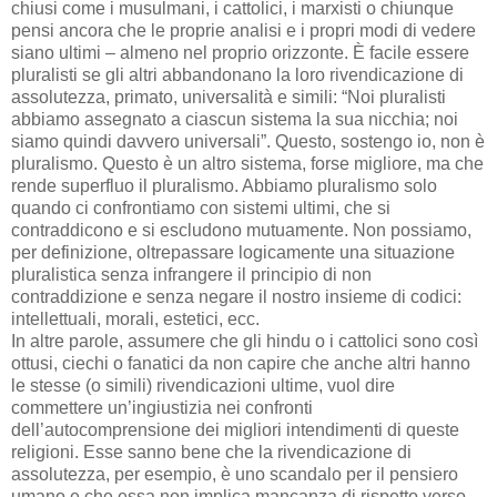
chiusi come i musulmani, i cattolici, i marxisti o chiunque
pensi ancora che le proprie analisi e i propri modi di vedere
siano ultimi – almeno nel proprio orizzonte. È facile essere
pluralisti se gli altri abbandonano la loro rivendicazione di
assolutezza, primato, universalità e simili: “Noi pluralisti
abbiamo assegnato a ciascun sistema la sua nicchia; noi
siamo quindi davvero universali”. Questo, sostengo io, non è
pluralismo. Questo è un altro sistema, forse migliore, ma che
rende superfluo il pluralismo. Abbiamo pluralismo solo
quando ci confrontiamo con sistemi ultimi, che si
contraddicono e si escludono mutuamente. Non possiamo,
per definizione, oltrepassare logicamente una situazione
pluralistica senza infrangere il principio di non
contraddizione e senza negare il nostro insieme di codici:
intellettuali, morali, estetici, ecc.
In altre parole, assumere che gli hindu o i cattolici sono così
ottusi, ciechi o fanatici da non capire che anche altri hanno
le stesse (o simili) rivendicazioni ultime, vuol dire
commettere un’ingiustizia nei confronti
dell’autocomprensione dei migliori intendimenti di queste
religioni. Esse sanno bene che la rivendicazione di
assolutezza, per esempio, è uno scandalo per il pensiero
umano e che essa non implica mancanza di rispetto verso