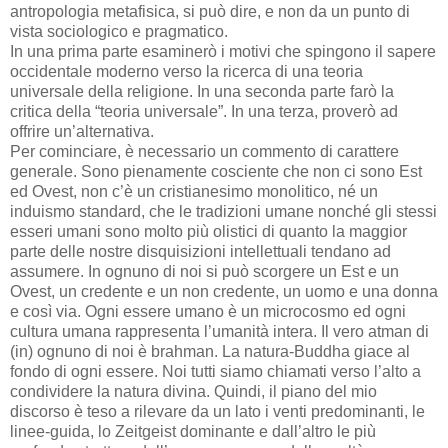
antropologia metafisica, si può dire, e non da un punto di
vista sociologico e pragmatico.
In una prima parte esaminerò i motivi che spingono il sapere
occidentale moderno verso la ricerca di una teoria
universale della religione. In una seconda parte farò la
critica della “teoria universale”. In una terza, proverò ad
offrire un’alternativa.
Per cominciare, è necessario un commento di carattere
generale. Sono pienamente cosciente che non ci sono Est
ed Ovest, non c’è un cristianesimo monolitico, né un
induismo standard, che le tradizioni umane nonché gli stessi
esseri umani sono molto più olistici di quanto la maggior
parte delle nostre disquisizioni intellettuali tendano ad
assumere. In ognuno di noi si può scorgere un Est e un
Ovest, un credente e un non credente, un uomo e una donna
e così via. Ogni essere umano è un microcosmo ed ogni
cultura umana rappresenta l’umanità intera. Il vero atman di
(in) ognuno di noi è brahman. La natura-Buddha giace al
fondo di ogni essere. Noi tutti siamo chiamati verso l’alto a
condividere la natura divina. Quindi, il piano del mio
discorso è teso a rilevare da un lato i venti predominanti, le
linee-guida, lo Zeitgeist dominante e dall’altro le più