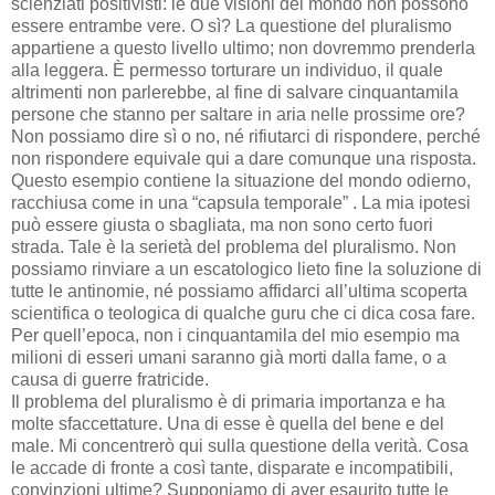
scienziati positivisti: le due visioni del mondo non possono
essere entrambe vere. O sì? La questione del pluralismo
appartiene a questo livello ultimo; non dovremmo prenderla
alla leggera. È permesso torturare un individuo, il quale
altrimenti non parlerebbe, al fine di salvare cinquantamila
persone che stanno per saltare in aria nelle prossime ore?
Non possiamo dire sì o no, né rifiutarci di rispondere, perché
non rispondere equivale qui a dare comunque una risposta.
Questo esempio contiene la situazione del mondo odierno,
racchiusa come in una “capsula temporale” . La mia ipotesi
può essere giusta o sbagliata, ma non sono certo fuori
strada. Tale è la serietà del problema del pluralismo. Non
possiamo rinviare a un escatologico lieto fine la soluzione di
tutte le antinomie, né possiamo affidarci all’ultima scoperta
scientifica o teologica di qualche guru che ci dica cosa fare.
Per quell’epoca, non i cinquantamila del mio esempio ma
milioni di esseri umani saranno già morti dalla fame, o a
causa di guerre fratricide.
Il problema del pluralismo è di primaria importanza e ha
molte sfaccettature. Una di esse è quella del bene e del
male. Mi concentrerò qui sulla questione della verità. Cosa
le accade di fronte a così tante, disparate e incompatibili,
convinzioni ultime? Supponiamo di aver esaurito tutte le