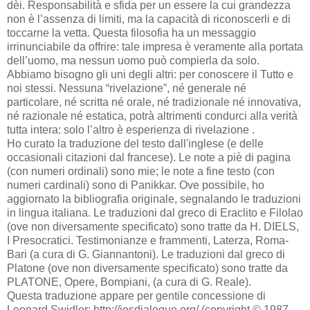
dèi. Responsabilità e sfida per un essere la cui grandezza
non è l’assenza di limiti, ma la capacità di riconoscerli e di
toccarne la vetta. Questa filosofia ha un messaggio
irrinunciabile da offrire: tale impresa è veramente alla portata
dell’uomo, ma nessun uomo può compierla da solo.
Abbiamo bisogno gli uni degli altri: per conoscere il Tutto e
noi stessi. Nessuna “rivelazione”, né generale né
particolare, né scritta né orale, né tradizionale né innovativa,
né razionale né estatica, potrà altrimenti condurci alla verità
tutta intera: solo l’altro è esperienza di rivelazione .
Ho curato la traduzione del testo dall'inglese (e delle
occasionali citazioni dal francese). Le note a piè di pagina
(con numeri ordinali) sono mie; le note a fine testo (con
numeri cardinali) sono di Panikkar. Ove possibile, ho
aggiornato la bibliografia originale, segnalando le traduzioni
in lingua italiana. Le traduzioni dal greco di Eraclito e Filolao
(ove non diversamente specificato) sono tratte da H. DIELS,
I Presocratici. Testimonianze e frammenti, Laterza, Roma-
Bari (a cura di G. Giannantoni). Le traduzioni dal greco di
Platone (ove non diversamente specificato) sono tratte da
PLATONE, Opere, Bompiani, (a cura di G. Reale).
Questa traduzione appare per gentile concessione di
Leonard Swidler: http://jesdialogue.org/ (copyright © 1987