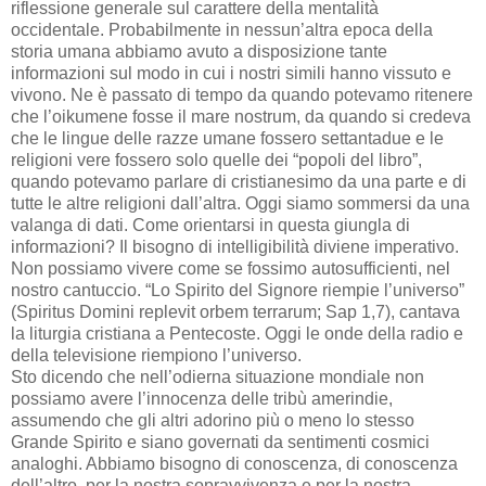
riflessione generale sul carattere della mentalità
occidentale. Probabilmente in nessun’altra epoca della
storia umana abbiamo avuto a disposizione tante
informazioni sul modo in cui i nostri simili hanno vissuto e
vivono. Ne è passato di tempo da quando potevamo ritenere
che l’oikumene fosse il mare nostrum, da quando si credeva
che le lingue delle razze umane fossero settantadue e le
religioni vere fossero solo quelle dei “popoli del libro”,
quando potevamo parlare di cristianesimo da una parte e di
tutte le altre religioni dall’altra. Oggi siamo sommersi da una
valanga di dati. Come orientarsi in questa giungla di
informazioni? Il bisogno di intelligibilità diviene imperativo.
Non possiamo vivere come se fossimo autosufficienti, nel
nostro cantuccio. “Lo Spirito del Signore riempie l’universo”
(Spiritus Domini replevit orbem terrarum; Sap 1,7), cantava
la liturgia cristiana a Pentecoste. Oggi le onde della radio e
della televisione riempiono l’universo.
Sto dicendo che nell’odierna situazione mondiale non
possiamo avere l’innocenza delle tribù amerindie,
assumendo che gli altri adorino più o meno lo stesso
Grande Spirito e siano governati da sentimenti cosmici
analoghi. Abbiamo bisogno di conoscenza, di conoscenza
dell’altro, per la nostra sopravvivenza e per la nostra