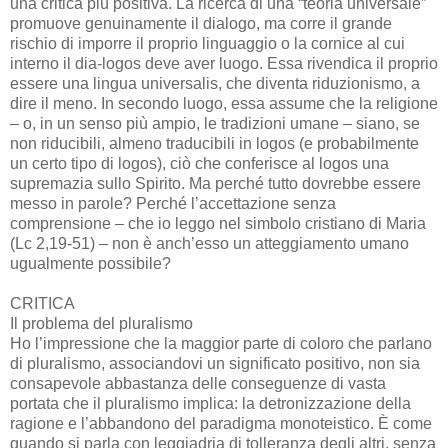
una critica più positiva. La ricerca di una “teoria universale”
promuove genuinamente il dialogo, ma corre il grande
rischio di imporre il proprio linguaggio o la cornice al cui
interno il dia-logos deve aver luogo. Essa rivendica il proprio
essere una lingua universalis, che diventa riduzionismo, a
dire il meno. In secondo luogo, essa assume che la religione
– o, in un senso più ampio, le tradizioni umane – siano, se
non riducibili, almeno traducibili in logos (e probabilmente
un certo tipo di logos), ciò che conferisce al logos una
supremazia sullo Spirito. Ma perché tutto dovrebbe essere
messo in parole? Perché l’accettazione senza
comprensione – che io leggo nel simbolo cristiano di Maria
(Lc 2,19-51) – non è anch’esso un atteggiamento umano
ugualmente possibile?
CRITICA
Il problema del pluralismo
Ho l’impressione che la maggior parte di coloro che parlano
di pluralismo, associandovi un significato positivo, non sia
consapevole abbastanza delle conseguenze di vasta
portata che il pluralismo implica: la detronizzazione della
ragione e l’abbandono del paradigma monoteistico. È come
quando si parla con leggiadria di tolleranza degli altri, senza