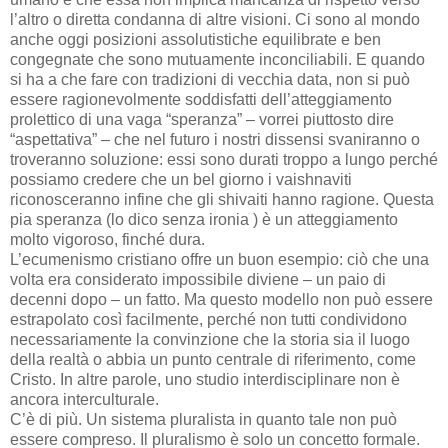
l’altro o diretta condanna di altre visioni. Ci sono al mondo
anche oggi posizioni assolutistiche equilibrate e ben
congegnate che sono mutuamente inconciliabili. E quando
si ha a che fare con tradizioni di vecchia data, non si può
essere ragionevolmente soddisfatti dell’atteggiamento
prolettico di una vaga “speranza” – vorrei piuttosto dire
“aspettativa” – che nel futuro i nostri dissensi svaniranno o
troveranno soluzione: essi sono durati troppo a lungo perché
possiamo credere che un bel giorno i vaishnaviti
riconosceranno infine che gli shivaiti hanno ragione. Questa
pia speranza (lo dico senza ironia ) è un atteggiamento
molto vigoroso, finché dura.
L’ecumenismo cristiano offre un buon esempio: ciò che una
volta era considerato impossibile diviene – un paio di
decenni dopo – un fatto. Ma questo modello non può essere
estrapolato così facilmente, perché non tutti condividono
necessariamente la convinzione che la storia sia il luogo
della realtà o abbia un punto centrale di riferimento, come
Cristo. In altre parole, uno studio interdisciplinare non è
ancora interculturale.
C’è di più. Un sistema pluralista in quanto tale non può
essere compreso. Il pluralismo è solo un concetto formale.