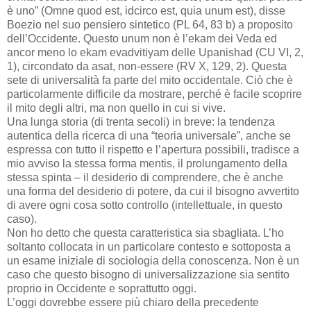
è uno” (Omne quod est, idcirco est, quia unum est), disse
Boezio nel suo pensiero sintetico (PL 64, 83 b) a proposito
dell’Occidente. Questo unum non è l’ekam dei Veda ed
ancor meno lo ekam evadvitiyam delle Upanishad (CU VI, 2,
1), circondato da asat, non-essere (RV X, 129, 2). Questa
sete di universalità fa parte del mito occidentale. Ciò che è
particolarmente difficile da mostrare, perché è facile scoprire
il mito degli altri, ma non quello in cui si vive.
Una lunga storia (di trenta secoli) in breve: la tendenza
autentica della ricerca di una “teoria universale”, anche se
espressa con tutto il rispetto e l’apertura possibili, tradisce a
mio avviso la stessa forma mentis, il prolungamento della
stessa spinta – il desiderio di comprendere, che è anche
una forma del desiderio di potere, da cui il bisogno avvertito
di avere ogni cosa sotto controllo (intellettuale, in questo
caso).
Non ho detto che questa caratteristica sia sbagliata. L’ho
soltanto collocata in un particolare contesto e sottoposta a
un esame iniziale di sociologia della conoscenza. Non è un
caso che questo bisogno di universalizzazione sia sentito
proprio in Occidente e soprattutto oggi.
L’oggi dovrebbe essere più chiaro della precedente