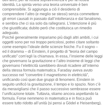
identità. La spinta verso una teoria universale è ben
comprensibile. Si aggiunga a ciò il desiderio di
comprendere l’altro (e meglio se stessi) senza commettere
gli errori causati in passato dall’intolleranza e dal fanatismo,
e sembra che ci sia solo da rallegrarsi. L’intenzione è più
che giustificata; dubito però che costituisca un rimedio
adeguato.
Poiché generalmente impariamo più dagli altri ambiti, i cui
oggetti sono per noi troppo pericolosi, potrei citare soltanto
come esempio l’ideale delle scienze fisiche. Fu il sogno –
ed il dramma – di Einstein, il progetto di “teoria del campo
unificato” com’egli la chiamava. In essa, l’insieme delle leggi
che governano la gravitazione e l’altro insieme di leggi che
governano l’elettricità sarebbero dovuti ricadere all’interno
della stessa formula matematica. Faraday aveva avuto
successo nel “convertire il magnetismo in elettricità”,
unificando così quei due gruppi di fenomeni. Einstein in
seguito unificò la gravitazione, il tempo e lo spazio. Non c’è
da meravigliarsi che il passo successivo sembrasse essere
l’unificazione totale. Tuttavia, stiamo ancora aspettando la
formula. Forse nemmeno in matematica e in fisica può
essere tutto ridotto all’unità (si pensi a Gödel e Heisenberg).