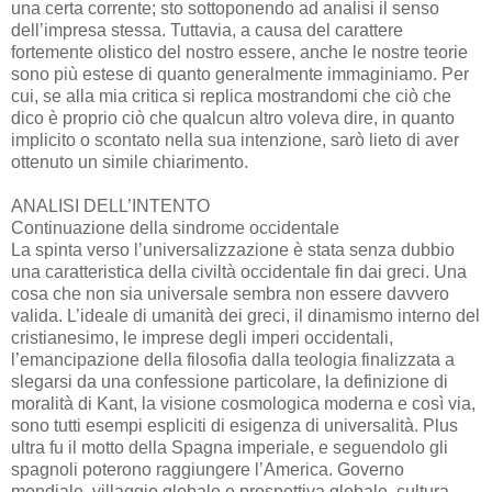
una certa corrente; sto sottoponendo ad analisi il senso
dell’impresa stessa. Tuttavia, a causa del carattere
fortemente olistico del nostro essere, anche le nostre teorie
sono più estese di quanto generalmente immaginiamo. Per
cui, se alla mia critica si replica mostrandomi che ciò che
dico è proprio ciò che qualcun altro voleva dire, in quanto
implicito o scontato nella sua intenzione, sarò lieto di aver
ottenuto un simile chiarimento.
ANALISI DELL’INTENTO
Continuazione della sindrome occidentale
La spinta verso l’universalizzazione è stata senza dubbio
una caratteristica della civiltà occidentale fin dai greci. Una
cosa che non sia universale sembra non essere davvero
valida. L’ideale di umanità dei greci, il dinamismo interno del
cristianesimo, le imprese degli imperi occidentali,
l’emancipazione della filosofia dalla teologia finalizzata a
slegarsi da una confessione particolare, la definizione di
moralità di Kant, la visione cosmologica moderna e così via,
sono tutti esempi espliciti di esigenza di universalità. Plus
ultra fu il motto della Spagna imperiale, e seguendolo gli
spagnoli poterono raggiungere l’America. Governo
mondiale, villaggio globale e prospettiva globale, cultura