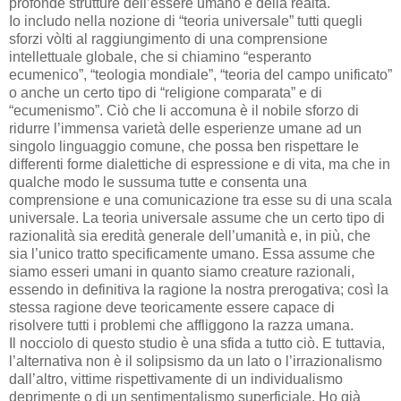
profonde strutture dell’essere umano e della realtà.
Io includo nella nozione di “teoria universale” tutti quegli
sforzi vòlti al raggiungimento di una comprensione
intellettuale globale, che si chiamino “esperanto
ecumenico”, “teologia mondiale”, “teoria del campo unificato”
o anche un certo tipo di “religione comparata” e di
“ecumenismo”. Ciò che li accomuna è il nobile sforzo di
ridurre l’immensa varietà delle esperienze umane ad un
singolo linguaggio comune, che possa ben rispettare le
differenti forme dialettiche di espressione e di vita, ma che in
qualche modo le sussuma tutte e consenta una
comprensione e una comunicazione tra esse su di una scala
universale. La teoria universale assume che un certo tipo di
razionalità sia eredità generale dell’umanità e, in più, che
sia l’unico tratto specificamente umano. Essa assume che
siamo esseri umani in quanto siamo creature razionali,
essendo in definitiva la ragione la nostra prerogativa; così la
stessa ragione deve teoricamente essere capace di
risolvere tutti i problemi che affliggono la razza umana.
Il nocciolo di questo studio è una sfida a tutto ciò. E tuttavia,
l’alternativa non è il solipsismo da un lato o l’irrazionalismo
dall’altro, vittime rispettivamente di un individualismo
deprimente o di un sentimentalismo superficiale. Ho già