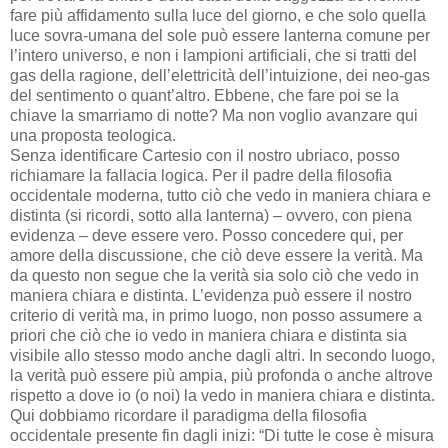
fare più affidamento sulla luce del giorno, e che solo quella
luce sovra-umana del sole può essere lanterna comune per
l’intero universo, e non i lampioni artificiali, che si tratti del
gas della ragione, dell’elettricità dell’intuizione, dei neo-gas
del sentimento o quant’altro. Ebbene, che fare poi se la
chiave la smarriamo di notte? Ma non voglio avanzare qui
una proposta teologica.
Senza identificare Cartesio con il nostro ubriaco, posso
richiamare la fallacia logica. Per il padre della filosofia
occidentale moderna, tutto ciò che vedo in maniera chiara e
distinta (si ricordi, sotto alla lanterna) – ovvero, con piena
evidenza – deve essere vero. Posso concedere qui, per
amore della discussione, che ciò deve essere la verità. Ma
da questo non segue che la verità sia solo ciò che vedo in
maniera chiara e distinta. L’evidenza può essere il nostro
criterio di verità ma, in primo luogo, non posso assumere a
priori che ciò che io vedo in maniera chiara e distinta sia
visibile allo stesso modo anche dagli altri. In secondo luogo,
la verità può essere più ampia, più profonda o anche altrove
rispetto a dove io (o noi) la vedo in maniera chiara e distinta.
Qui dobbiamo ricordare il paradigma della filosofia
occidentale presente fin dagli inizi: “Di tutte le cose è misura