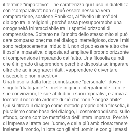
il termine “imparativo” – ne caratterizza qui l’uso in dialettica
con “comparativo”: non ci può essere nessuna vera
comparazione, sostiene Panikkar, al “livello ultimo” del
dialogo tra le religioni , perché essa presupporrebbe una
omogeneità irrintracciabile tra i rispettivi orizzonti di
comprensione. Soltanto nell’ambito dello stesso mito si può
dare comparazione; ma nel dialogo interreligioso, dove i miti
sono reciprocamente irriducibili, non ci può essere altro che
filosofia imparativa, disposta ad ampliare il proprio orizzonte
di comprensione imparando dall’altro. Una filosofia quindi
che è in grado di apprendere perché è disposta ad imparare
oltre che ad insegnare: infatti, «apprendere è diventare
discepolo e non maestro» .
Una filosofia dalla forte connotazione “personale”, dove il
singolo “dialogante” si mette in gioco integralmente, con le
sue convinzioni, le sue abitudini, i suoi imperativi, e arriva a
toccare il nocciolo ardente di ciò che “non è negoziabile”.
Qui si ritrova il dialogo come metodo proprio della filosofia, il
pluralismo come base del dialogo, il cosmoteandrismo, sullo
sfondo, come cornice metafisica dell’intera impresa. Perché
di impresa si tratta per l’uomo, e della più ambiziosa: tenere
insieme il mondo, in lotta con gli altri uomini e con gli stessi