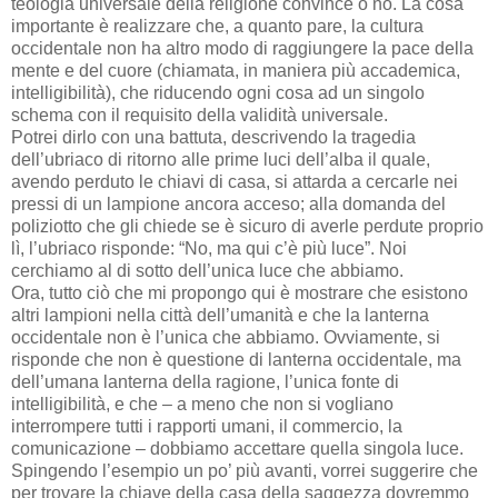
teologia universale della religione convince o no. La cosa
importante è realizzare che, a quanto pare, la cultura
occidentale non ha altro modo di raggiungere la pace della
mente e del cuore (chiamata, in maniera più accademica,
intelligibilità), che riducendo ogni cosa ad un singolo
schema con il requisito della validità universale.
Potrei dirlo con una battuta, descrivendo la tragedia
dell’ubriaco di ritorno alle prime luci dell’alba il quale,
avendo perduto le chiavi di casa, si attarda a cercarle nei
pressi di un lampione ancora acceso; alla domanda del
poliziotto che gli chiede se è sicuro di averle perdute proprio
lì, l’ubriaco risponde: “No, ma qui c’è più luce”. Noi
cerchiamo al di sotto dell’unica luce che abbiamo.
Ora, tutto ciò che mi propongo qui è mostrare che esistono
altri lampioni nella città dell’umanità e che la lanterna
occidentale non è l’unica che abbiamo. Ovviamente, si
risponde che non è questione di lanterna occidentale, ma
dell’umana lanterna della ragione, l’unica fonte di
intelligibilità, e che – a meno che non si vogliano
interrompere tutti i rapporti umani, il commercio, la
comunicazione – dobbiamo accettare quella singola luce.
Spingendo l’esempio un po’ più avanti, vorrei suggerire che
per trovare la chiave della casa della saggezza dovremmo