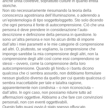
anche unità collettive, soprattutto culture in quanto entità
storiche.
Non sto necessariamente riesumando la teoria della
conoscenza agostiniana dell’illuminazione, o aderendo a
un’epistemologia di tipo soggetto/oggetto. Sto solo dicendo
che ogni persona è fonte di autocomprensione. Ciò che una
persona è deve prendere in considerazione l’auto-
descrizione e definizione della persona in questione. Io
sono un’altra persona e non ho alcun diritto di imporre
dall’alto i miei parametri e le mie categorie di comprensione
ad altri. O, piuttosto, se vogliamo, la comprensione che
impongo sarebbe la mia comprensione degli altri, non la
comprensione degli altri così come essi comprendono se
stessi – ovvero, come la comprensione della loro
autocomprensione. Quando gli hindu o i bantu dicono
qualcosa che ci sembra assurdo, non dobbiamo formulare
nessun giudizio diverso da quello per cui questo qualcosa ci
sembra inaccettabile per tale e talaltra ragione,
apparentemente non condivisa – o non riconosciuta –
dall’altro. In ogni caso, non possiamo ridurre tutto ad
affermazioni oggettive. Abbiamo a che fare con convinzioni
personali, non con eventi oggettivabili.
Questo fatto quasi ovvio è stato spesso offuscato