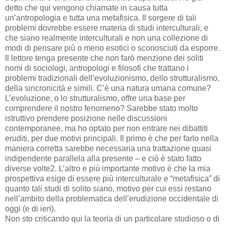
detto che qui vengono chiamate in causa tutta
un’antropologia e tutta una metafisica. Il sorgere di tali
problemi dovrebbe essere materia di studi interculturali, e
che siano realmente interculturali e non una collezione di
modi di pensare più o meno esotici o sconosciuti da esporre.
Il lettore tenga presente che non farò menzione dei soliti
nomi di sociologi, antropologi e filosofi che trattano i
problemi tradizionali dell’evoluzionismo, dello strutturalismo,
della sincronicità e simili. C’è una natura umana comune?
L’evoluzione, o lo strutturalismo, offre una base per
comprendere il nostro fenomeno? Sarebbe stato molto
istruttivo prendere posizione nelle discussioni
contemporanee, ma ho optato per non entrare nei dibattiti
eruditi, per due motivi principali. Il primo è che per farlo nella
maniera corretta sarebbe necessaria una trattazione quasi
indipendente parallela alla presente – e ciò è stato fatto
diverse volte2. L’altro e più importante motivo è che la mia
prospettiva esige di essere più interculturale e “metafisica” di
quanto tali studi di solito siano, motivo per cui essi restano
nell’ambito della problematica dell’erudizione occidentale di
oggi (e di ieri).
Non sto criticando qui la teoria di un particolare studioso o di