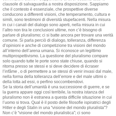
clausole di salvaguardia a nostra disposizione. Sappiamo
che il contesto è essenziale, che prospettive diverse
conducono a differenti visioni, che temperamento, cultura e
simili, sono testimoni di diversità stupefacenti. Nella misura
in cui i canali del dialogo sono aperti, nella misura in cui
l’altro non tira le conclusioni ultime, non c’è bisogno di
parlare di pluralismo; ci si batte ancora per trovare una verità
comune. Si parla perciò di dialogo, tolleranza, differenza
d’opinioni e anche di competizione tra visioni del mondo
all’interno dell’arena umana. Si riconosce un legittimo
multiprospettivismo. La questione del pluralismo compare
solo quando tutte le porte sono state chiuse, quando si
ritorna presso se stessi e si deve decidere di écraser
l’infâme , o di permettere a se stessi di venir invasi dal male,
nella forma della tolleranza dell’errore e del male ultimi o
della lotta ad essi, o perfino soccombendovi.
Se la storia dell’umanità è una successione di guerre, e se
la guerra appare oggi così terribile, la nostra istanza del
pluralismo non è estranea a questa difficile situazione in cui
l’uomo si trova. Qual è il posto delle filosofie ispiratrici degli
Hitler e degli Stalin in una “visione del mondo pluralista”?
Non c’è “visione del mondo pluralistica”; ci sono