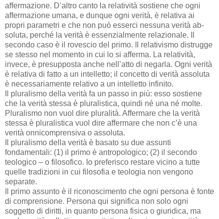
affermazione. D’altro canto la relatività sostiene che ogni
affermazione umana, e dunque ogni verità, è relativa ai
propri parametri e che non può esserci nessuna verità ab-
soluta, perché la verità è essenzialmente relazionale. Il
secondo caso è il rovescio del primo. Il relativismo distrugge
se stesso nel momento in cui lo si afferma. La relatività,
invece, è presupposta anche nell’atto di negarla. Ogni verità
è relativa di fatto a un intelletto; il concetto di verità assoluta
è necessariamente relativo a un intelletto infinito.
Il pluralismo della verità fa un passo in più: esso sostiene
che la verità stessa è pluralistica, quindi né una né molte.
Pluralismo non vuol dire pluralità. Affermare che la verità
stessa è pluralistica vuol dire affermare che non c’è una
verità onnicomprensiva o assoluta.
Il pluralismo della verità è basato su due assunti
fondamentali: (1) il primo è antropologico; (2) il secondo
teologico – o filosofico. Io preferisco restare vicino a tutte
quelle tradizioni in cui filosofia e teologia non vengono
separate.
Il primo assunto è il riconoscimento che ogni persona è fonte
di comprensione. Persona qui significa non solo ogni
soggetto di diritti, in quanto persona fisica o giuridica, ma