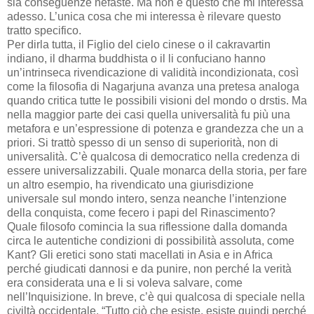
sia conseguenze nefaste. Ma non è questo che mi interessa
adesso. L’unica cosa che mi interessa è rilevare questo
tratto specifico.
Per dirla tutta, il Figlio del cielo cinese o il cakravartin
indiano, il dharma buddhista o il li confuciano hanno
un’intrinseca rivendicazione di validità incondizionata, così
come la filosofia di Nagarjuna avanza una pretesa analoga
quando critica tutte le possibili visioni del mondo o drstis. Ma
nella maggior parte dei casi quella universalità fu più una
metafora e un’espressione di potenza e grandezza che un a
priori. Si trattò spesso di un senso di superiorità, non di
universalità. C’è qualcosa di democratico nella credenza di
essere universalizzabili. Quale monarca della storia, per fare
un altro esempio, ha rivendicato una giurisdizione
universale sul mondo intero, senza neanche l’intenzione
della conquista, come fecero i papi del Rinascimento?
Quale filosofo comincia la sua riflessione dalla domanda
circa le autentiche condizioni di possibilità assoluta, come
Kant? Gli eretici sono stati macellati in Asia e in Africa
perché giudicati dannosi e da punire, non perché la verità
era considerata una e li si voleva salvare, come
nell’Inquisizione. In breve, c’è qui qualcosa di speciale nella
civiltà occidentale. “Tutto ciò che esiste, esiste quindi perché