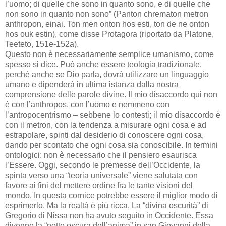
l’uomo; di quelle che sono in quanto sono, e di quelle che
non sono in quanto non sono” (Panton chrematon metron
anthropon, einai. Ton men onton hos esti, ton de ne onton
hos ouk estin), come disse Protagora (riportato da Platone,
Teeteto, 151e-152a).
Questo non è necessariamente semplice umanismo, come
spesso si dice. Può anche essere teologia tradizionale,
perché anche se Dio parla, dovrà utilizzare un linguaggio
umano e dipenderà in ultima istanza dalla nostra
comprensione delle parole divine. Il mio disaccordo qui non
è con l’anthropos, con l’uomo e nemmeno con
l’antropocentrismo – sebbene lo contesti; il mio disaccordo è
con il metron, con la tendenza a misurare ogni cosa e ad
estrapolare, spinti dal desiderio di conoscere ogni cosa,
dando per scontato che ogni cosa sia conoscibile. In termini
ontologici: non è necessario che il pensiero esaurisca
l’Essere. Oggi, secondo le premesse dell’Occidente, la
spinta verso una “teoria universale” viene salutata con
favore ai fini del mettere ordine fra le tante visioni del
mondo. In questa cornice potrebbe essere il miglior modo di
esprimerlo. Ma la realtà è più ricca. La “divina oscurità” di
Gregorio di Nissa non ha avuto seguito in Occidente. Essa
divenne la “notte oscura dell’anima” in san Giovanni della