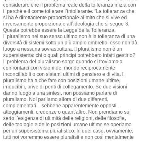
considerare che il problema reale della tolleranza inizia con
il perché e il come tollerare l’intollerante. “La tolleranza che
si ha è direttamente proporzionale al mito che si vive ed
inversamente proporzionale all’ideologia che si segue”3.
Questa potrebbe essere la Legge della Tolleranza.
Il pluralismo nel suo senso ultimo non è la tolleranza di una
diversità di sistemi sotto un più ampio ombrello; esso non dà
luogo a nessuna sovrastruttura. Il pluralismo non è un
supersistema: chi o quali princìpi potrebbero infatti gestirlo?
Il problema del pluralismo sorge quando ci troviamo a
confrontarci con visioni del mondo reciprocamente
inconciliabili o con sistemi ultimi di pensiero e di vita. Il
pluralismo ha a che fare con posizioni umane ultime,
irriducibili, prive di ponti di collegamento. Se due visioni
danno luogo a una sintesi, non possiamo parlare di
pluralismo. Noi parliamo allora di due differenti,
complementari – sebbene apparentemente opposti –
atteggiamenti, credenze o quant’altro. Non prendiamo sul
serio l’esigenza di ultimità delle religioni, delle filosofie,
delle teologie e delle posizioni umane ultime se operiamo
per un supersistema pluralistico. In quel caso, ovviamente,
tutti noi vorremmo essere pluralisti e non così mentalmente