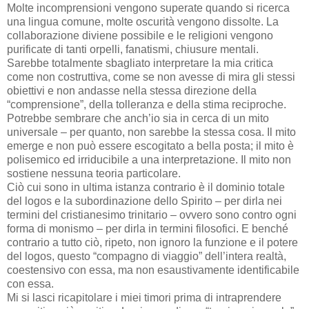
Molte incomprensioni vengono superate quando si ricerca
una lingua comune, molte oscurità vengono dissolte. La
collaborazione diviene possibile e le religioni vengono
purificate di tanti orpelli, fanatismi, chiusure mentali.
Sarebbe totalmente sbagliato interpretare la mia critica
come non costruttiva, come se non avesse di mira gli stessi
obiettivi e non andasse nella stessa direzione della
“comprensione”, della tolleranza e della stima reciproche.
Potrebbe sembrare che anch’io sia in cerca di un mito
universale – per quanto, non sarebbe la stessa cosa. Il mito
emerge e non può essere escogitato a bella posta; il mito è
polisemico ed irriducibile a una interpretazione. Il mito non
sostiene nessuna teoria particolare.
Ciò cui sono in ultima istanza contrario è il dominio totale
del logos e la subordinazione dello Spirito – per dirla nei
termini del cristianesimo trinitario – ovvero sono contro ogni
forma di monismo – per dirla in termini filosofici. E benché
contrario a tutto ciò, ripeto, non ignoro la funzione e il potere
del logos, questo “compagno di viaggio” dell’intera realtà,
coestensivo con essa, ma non esaustivamente identificabile
con essa.
Mi si lasci ricapitolare i miei timori prima di intraprendere