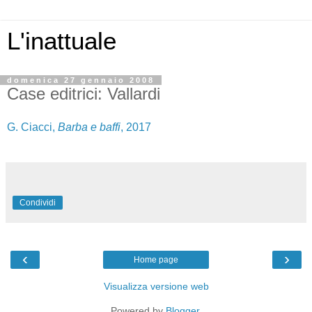
L'inattuale
domenica 27 gennaio 2008
Case editrici: Vallardi
G. Ciacci,
Barba e baffi
, 2017
Condividi
‹
›
Home page
Visualizza versione web
Powered by
Blogger
.