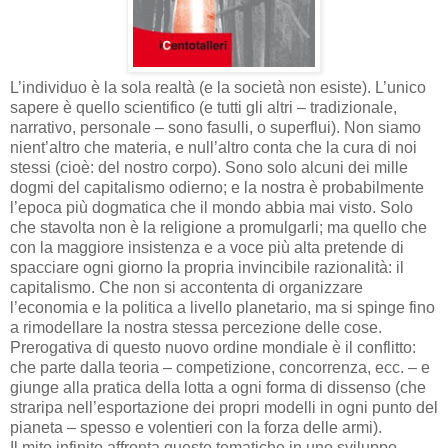
L’individuo è la sola realtà (e la società non esiste). L’unico
sapere è quello scientifico (e tutti gli altri – tradizionale,
narrativo, personale – sono fasulli, o superflui). Non siamo
nient’altro che materia, e null’altro conta che la cura di noi
stessi (cioè: del nostro corpo). Sono solo alcuni dei mille
dogmi del capitalismo odierno; e la nostra è probabilmente
l’epoca più dogmatica che il mondo abbia mai visto. Solo
che stavolta non è la religione a promulgarli; ma quello che
con la maggiore insistenza e a voce più alta pretende di
spacciare ogni giorno la propria invincibile razionalità: il
capitalismo. Che non si accontenta di organizzare
l’economia e la politica a livello planetario, ma si spinge fino
a rimodellare la nostra stessa percezione delle cose.
Prerogativa di questo nuovo ordine mondiale è il conflitto:
che parte dalla teoria – competizione, concorrenza, ecc. – e
giunge alla pratica della lotta a ogni forma di dissenso (che
straripa nell’esportazione dei propri modelli in ogni punto del
pianeta – spesso e volentieri con la forza delle armi).
Il mito infinito affronta queste tematiche in uno sviluppo