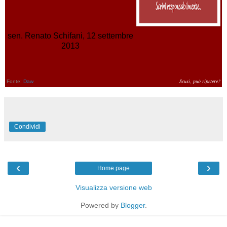
sen. Renato Schifani, 12 settembre
2013
Scusi, può ripetere?
Fonte:
Daw
Condividi
‹
›
Home page
Visualizza versione web
Powered by
Blogger
.