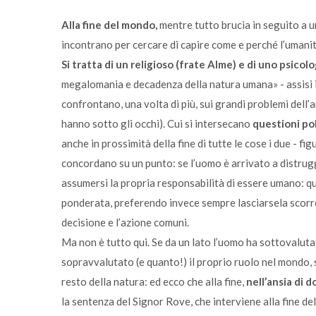
Alla fine del mondo,
mentre tutto brucia in seguito a un
incontrano per cercare di capire come e perché l’umanit
Si tratta di un religioso (frate Alme) e di uno psico
megalomania e decadenza della natura umana» - assisi in
confrontano, una volta di più, sui grandi problemi dell’
hanno sotto gli occhi). Cui si intersecano
questioni pol
anche in prossimità della fine di tutte le cose i due - f
concordano su un punto:
se l’uomo è arrivato a distrug
assumersi la propria responsabilità di essere umano: qu
ponderata, preferendo invece sempre lasciarsela scorre
decisione e l’azione comuni.
Ma non è tutto qui. Se da un lato l’uomo ha sottovalutat
sopravvalutato (e quanto!) il proprio ruolo nel mondo, 
resto della natura: ed ecco che alla fine,
nell’ansia di 
la sentenza del Signor Rove, che interviene alla fine d