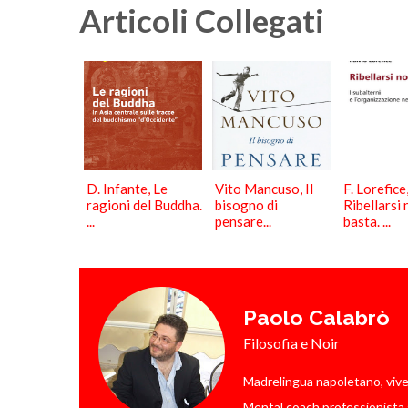
Articoli Collegati
D. Infante, Le
Vito Mancuso, Il
F. Lorefice
ragioni del Buddha.
bisogno di
Ribellarsi
...
pensare...
basta. ...
Paolo Calabrò
Filosofia e Noir
Madrelingua napoletano, vive a 
Mental coach professionista a