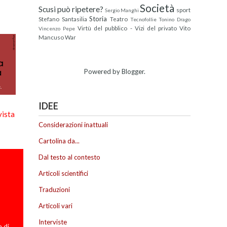
Società
Scusi può ripetere?
sport
Sergio Manghi
Storia
Stefano Santasilia
Teatro
Tecnofollie
Tonino Drago
Virtù del pubblico - Vizi del privato
Vito
Vincenzo Pepe
Mancuso
War
Powered by
Blogger
.
IDEE
vista
Considerazioni inattuali
Cartolina da...
Dal testo al contesto
Articoli scientifici
Traduzioni
Articoli vari
Interviste
 di