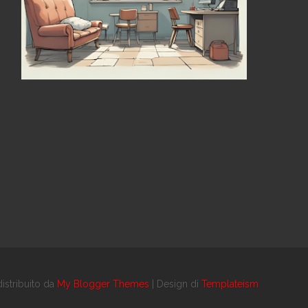
istribuito da
My Blogger Themes
| Design di
Templateism