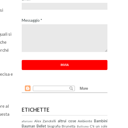
si
Messaggio
*
uali si
 che
erché
ecisa e
re al
ETICHETTE
questa
altrui cose
Bambini
Alex Zanotelli
Ambiente
aforismi
Bauman
Bellet
biografia
Brunetta
C'è un sole
Bullismo