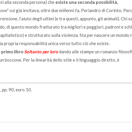
ersi alla seconda persona) che
esiste una seconda possibilità,
 cose” cui già invitava, oltre due millenni fa, Periandro di Corinto. Per
rensione, l’aiuto degli ultimi (e tra questi, appunto, gli animali). Chi s
do, di questo mondo fratturato tra migliori e peggiori, padroni e schi
capitalistico) e strutturato sulla violenza. Sta per nascere un mondo
a propria responsabilità unica verso tutto ciò che esiste.
 primo libro
Soltanto per loro
dando alle stampe un romanzo filosof
 un boccone. Per la linearità dello stile e il linguaggio diretto, è
, pp. 90, euro 10.