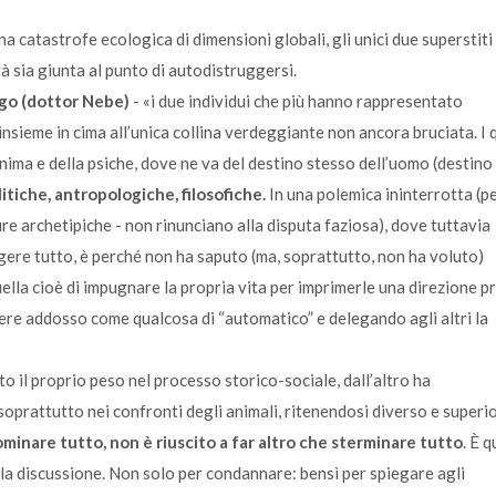
a catastrofe ecologica di dimensioni globali, gli unici due superstiti 
à sia giunta al punto di autodistruggersi.
logo (dottor Nebe)
- «i due individui che più hanno rappresentato
sieme in cima all’unica collina verdeggiante non ancora bruciata. I q
anima e della psiche, dove ne va del destino stesso dell’uomo (destino
itiche, antropologiche, filosofiche.
In una polemica ininterrotta (p
igure archetipiche - non rinunciano alla disputa faziosa), dove tuttavia
gere tutto, è perché non ha saputo (ma, soprattutto, non ha voluto)
ella cioè di impugnare la propria vita per imprimerle una direzione pr
re addosso come qualcosa di “automatico” e delegando agli altri la
o il proprio peso nel processo storico-sociale, dall’altro ha
soprattutto nei confronti degli animali, ritenendosi diverso e superio
dominare tutto, non è riuscito a far altro che sterminare tutto
. È 
ella discussione. Non solo per condannare: bensì per spiegare agli