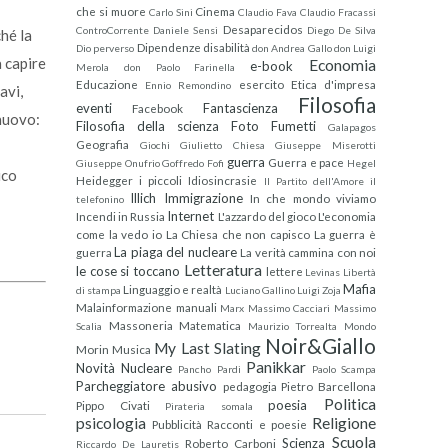
che si muore
Cinema
Carlo Sini
Claudio Fava
Claudio Fracassi
Desaparecidos
ControCorrente
Daniele Sensi
Diego De Silva
ché la
Dipendenze
disabilità
Dio perverso
don Andrea Gallo
don Luigi
a capire
Economia
e-book
Merola
don Paolo Farinella
Educazione
esercito
Etica d'impresa
Ennio Remondino
avi,
Filosofia
eventi
Fantascienza
Facebook
 nuovo:
Filosofia della scienza
Foto
Fumetti
Galapagos
Geografia
Giochi
Giulietto Chiesa
Giuseppe Miserotti
guerra
Guerra e pace
Giuseppe Onufrio
Goffredo Fofi
Hegel
ico
Heidegger
i piccoli
Idiosincrasie
Il Partito dell'Amore
il
Illich
Immigrazione
In che mondo viviamo
telefonino
Internet
Incendi in Russia
L'azzardo del gioco
L'economia
come la vedo io
La Chiesa che non capisco
La guerra è
La piaga del nucleare
guerra
La verità cammina con noi
Letteratura
le cose si toccano
lettere
Levinas
Libertà
Mafia
Linguaggio e realtà
di stampa
Luciano Gallino
Luigi Zoja
Malainformazione
manuali
Marx
Massimo Cacciari
Massimo
Massoneria
Matematica
Scalia
Maurizio Torrealta
Mondo
Noir&Giallo
My Last Slating
Morin
Musica
Panikkar
Novità
Nucleare
Pancho Pardi
Paolo Scampa
Parcheggiatore abusivo
pedagogia
Pietro Barcellona
Politica
poesia
Pippo Civati
Pirateria somala
psicologia
Religione
Pubblicità
Racconti e poesie
Scuola
Scienza
Roberto Carboni
Riccardo De Lauretis