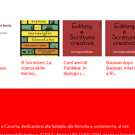
,
R. Sorensen, La
Cent’anni di
Bauman dopo
 non
stanza delle
Panikkar. In
Bauman. Inter
meravi...
dialogo c...
a Ri...
Caserta, dedicandosi alla famiglia, alla filosofia e, ovviamente, al noir.
i sensi della legge n. 4/2013 - Norma UNI 11601:2024, gestisce l'agenzia