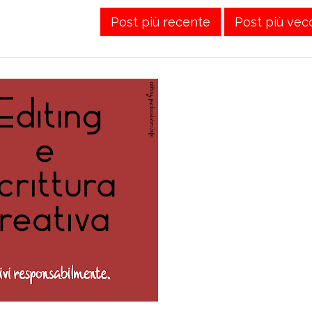
Post più recente
Post più vec