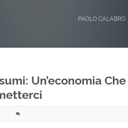
PAOLO CALABRÒ
nsumi: Un’economia Che
etterci