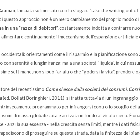
 Bauman,
lanciata sul mercato con lo slogan: “take the waiting out of
ito di questo approccio non è un mero cambiamento del proprio modo di
 in una “razza di debitori”,
costantemente indotta a contrarre nuo
da alimentare continuamente il meccanismo dell’espansione artificiale 
 occidentali: orientamenti come il risparmio e la pianificazione sono 
ro con serenità e lungimiranza; ma a una società “liquida”, in cui ness
sime settimane, non si può far altro che “godersi la vita”, prendere o
tore del recentissimo
Come si esce dalla società dei consumi. Corsi
a
(ed. Bollati Boringhieri, 2011), si tratta tuttavia di un ingranaggio
 intrinsecamente programmato per infrangersi contro lo scoglio della
consumi di massa globalizzata è arrivata in fondo al vicolo cieco. È un
 - anzi la sua essenza - nella crescita senza limiti, mentre i dati fisici
 impediscono di proseguire su questa strada, data la finitezza del pian