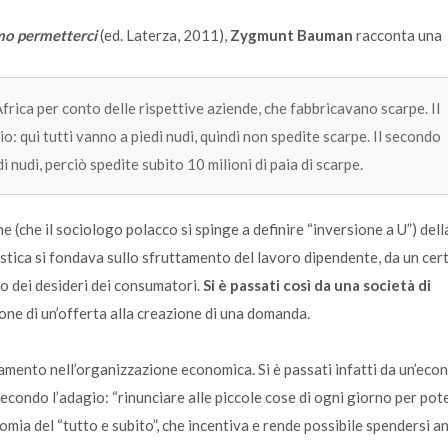
mo permetterci
(ed. Laterza, 2011),
Zygmunt Bauman
racconta una
frica per conto delle rispettive aziende, che fabbricavano scarpe. Il
: qui tutti vanno a piedi nudi, quindi non spedite scarpe. Il secondo
i nudi, perciò spedite subito 10 milioni di paia di scarpe.
e (che il sociologo polacco si spinge a definire “inversione a U”) dell
listica si fondava sullo sfruttamento del lavoro dipendente, da un cer
o dei desideri dei consumatori.
Si è passati così da una società di
one di un’offerta alla creazione di una domanda.
mento nell’organizzazione economica. Si è passati infatti da un’eco
 secondo l’adagio: “rinunciare alle piccole cose di ogni giorno per pot
omia del “tutto e subito”, che incentiva e rende possibile spendersi an