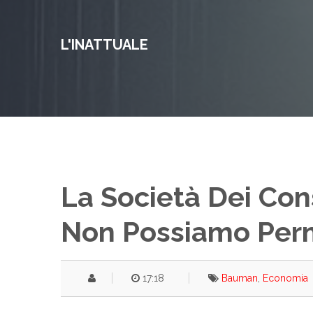
L'INATTUALE
La Società Dei Co
Non Possiamo Perm
17:18
Bauman
,
Economia