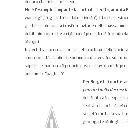
denaro che non si possiede.
Ne è l’esempio lampante la carta di credito, annota
wanting” (“togli l’attesa dal desiderio”). L’infelice es
gestire i soldi, ma
la trasformazione della massa umana
debiti piuttosto che a ripianare i precedenti, in modo 
bisogni.
In perfetta coerenza con l’assetto attuale delle società
a una società stabile che permetta di investire sul futu
sapere se manterrà il proprio posto di lavoro nelle pros
pensando: “pagherò”.
Per Serge Latouche,
au
percorsi della decrescit
destinato a incepparsi,
realtà: «la società dei 
società che ha la sua base
geologici e biologici le