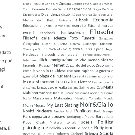
che si muore
Cinema
Carlo Sini
Claudio Fava
Claudio Fracassi
Desaparecidos
ControCorrente
Daniele Sensi
Diego De Silva
Dipendenze
disabilità
Dio perverso
don Andrea Gallo
don Luigi
Economia
e-book
Merola
don Paolo Farinella
Educazione
esercito
Etica d'impresa
Ennio Remondino
vi
Filosofia
eventi
Fantascienza
Facebook
dei
Filosofia della scienza
Foto
Fumetti
Galapagos
Geografia
Giochi
Giulietto Chiesa
Giuseppe Miserotti
guerra
Guerra e pace
Giuseppe Onufrio
Goffredo Fofi
Hegel
adatti
Heidegger
i piccoli
Idiosincrasie
Il Partito dell'Amore
il
Illich
Immigrazione
In che mondo viviamo
uno può
telefonino
Internet
Incendi in Russia
L'azzardo del gioco
L'economia
ggi
come la vedo io
La Chiesa che non capisco
La guerra è
La piaga del nucleare
guerra
La verità cammina con noi
Letteratura
le cose si toccano
lettere
Levinas
Libertà
 e
Mafia
Linguaggio e realtà
di stampa
Luciano Gallino
Luigi Zoja
Malainformazione
manuali
Marx
Massimo Cacciari
Massimo
Massoneria
Matematica
Scalia
Maurizio Torrealta
Mondo
Noir&Giallo
My Last Slating
Morin
Musica
Panikkar
Novità
Nucleare
a
Pancho Pardi
Paolo Scampa
Parcheggiatore abusivo
pedagogia
Pietro Barcellona
,
Politica
poesia
Pippo Civati
Pirateria somala
psicologia
Religione
eta. È
Pubblicità
Racconti e poesie
Scuola
Scienza
Roberto Carboni
Riccardo De Lauretis