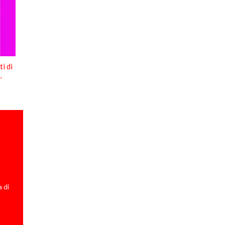
i di
.
 di