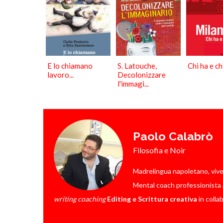
E lo chiamano
S. Latouche,
Chi ha e ch
lavoro...
Decolonizzare
l'immagi...
Paolo Calabrò
Filosofia e Noir
Madrelingua napoletano, vive a 
Mental coach professionista a
writing coaching
Editing e Scrittura creativa
in colla