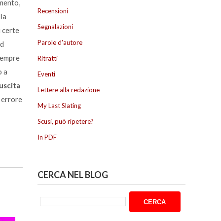
amento,
Recensioni
la
Segnalazioni
i certe
Parole d'autore
ad
 sempre
Ritratti
o a
Eventi
’uscita
Lettere alla redazione
n errore
My Last Slating
Scusi, può ripetere?
In PDF
CERCA NEL BLOG