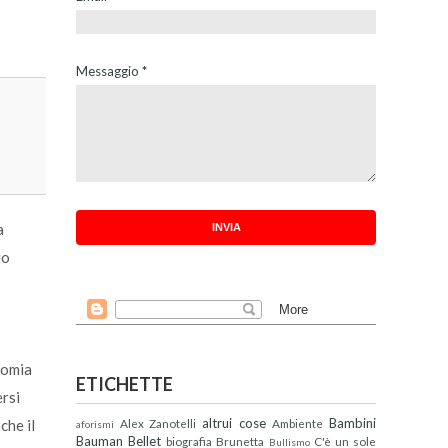
Messaggio
*
a
to
nomia
ETICHETTE
ersi
altrui cose
Bambini
Alex Zanotelli
Ambiente
che il
aforismi
Bauman
Bellet
biografia
Brunetta
C'è un sole
Bullismo