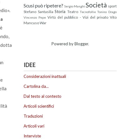
i
Società
Scusi può ripetere?
sport
Sergio Manghi
edio».
Storia
Stefano Santasilia
Teatro
Tecnofollie
Tonino Drago
Virtù del pubblico - Vizi del privato
Vito
Vincenzo Pepe
 a
Mancuso
War
 è
ondo,
Powered by
Blogger
.
ndotta
un
IDEE
Considerazioni inattuali
ce
Cartolina da...
ella
Dal testo al contesto
lità
Articoli scientifici
Traduzioni
Articoli vari
Interviste