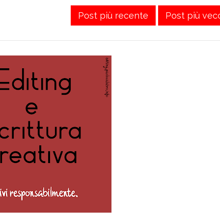
Post più recente
Post più vec