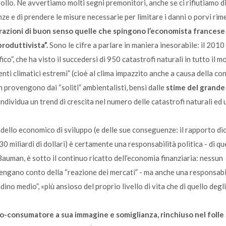
ollo. Ne avvertiamo molti segni premonitori, anche se ci rifiutiamo d
e e di prendere le misure necessarie per limitare i danni o porvi rim
azioni di buon senso quelle che spingono l’economista francese
produttivista”.
Sono le cifre a parlare in maniera inesorabile: il 2010
co”, che ha visto il succedersi di 950 catastrofi naturali in tutto il m
enti climatici estremi” (cioè al clima impazzito anche a causa della co
n provengono dai “soliti” ambientalisti, bensì dalle
stime del grande
ndividua un trend di crescita nel numero delle catastrofi naturali ed 
odello economico di sviluppo (e delle sue conseguenze: il rapporto di
0 miliardi di dollari) è certamente una responsabilità politica - di qu
Bauman, è sotto il continuo ricatto dell’economia finanziaria: nessun
 tengano conto della “reazione dei mercati” - ma anche una responsabi
dino medio”, «più ansioso del proprio livello di vita che di quello degli
o-consumatore a sua immagine e somiglianza, rinchiuso nel folle