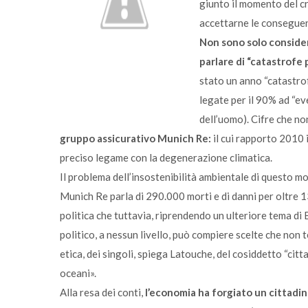
giunto il momento del cr
accettarne le conseguenz
Non sono solo consider
parlare di “catastrofe 
stato un anno “catastrofi
legate per il 90% ad “ev
dell’uomo). Cifre che no
gruppo assicurativo Munich Re:
il cui rapporto 2010 i
preciso legame con la degenerazione climatica.
Il problema dell’insostenibilità ambientale di questo m
Munich Re parla di 290.000 morti e di danni per oltre 13
politica che tuttavia, riprendendo un ulteriore tema di 
politico, a nessun livello, può compiere scelte che non
etica, dei singoli, spiega Latouche, del cosiddetto “citta
oceani».
Alla resa dei conti,
l’economia ha forgiato un cittadin