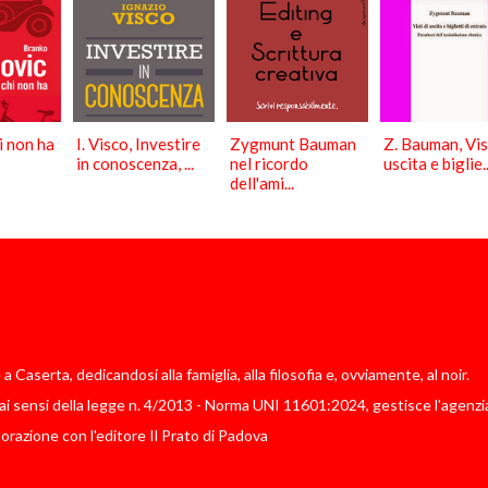
i non ha
I. Visco, Investire
Zygmunt Bauman
Z. Bauman, Vist
in conoscenza, ...
nel ricordo
uscita e biglie..
dell'ami...
Caserta, dedicandosi alla famiglia, alla filosofia e, ovviamente, al noir.
i sensi della legge n. 4/2013 - Norma UNI 11601:2024, gestisce l'agenzia
borazione con l'editore Il Prato di Padova