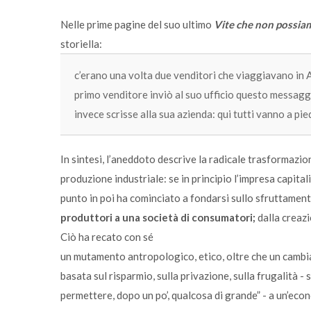
Nelle prime pagine del suo ultimo
Vite che non possia
storiella:
c’erano una volta due venditori che viaggiavano in A
primo venditore inviò al suo ufficio questo messaggio
invece scrisse alla sua azienda: qui tutti vanno a pied
In sintesi, l’aneddoto descrive la radicale trasformazion
produzione industriale: se in principio l’impresa capita
punto in poi ha cominciato a fondarsi sullo sfruttament
produttori a una società di consumatori;
dalla creazi
Ciò ha recato con sé
un mutamento antropologico, etico, oltre che un cambia
basata sul risparmio, sulla privazione, sulla frugalità -
permettere, dopo un po’, qualcosa di grande” - a un’econ