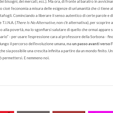
dei bisogni, dei mercati, ecc.). Ma ora, di fronte al baratro in avvicin
cioè l’economia a misura delle esigenze di un’umanità che ci tiene al
afogli. Cominciando a liberare il senso autentico di certe parole e d
T.I.N.A. (
There Is No Alternative,
non c'è alternativa), per scoprire 
no alla povertà, ma lo sgonfiarsi salutare di quello che ormai appare
io” - per usare l’espressione cara al professore della Sorbona - fin
lungo il percorso dell’evoluzione umana, ma
un passo avanti verso l
che sia possibile una crescita infinita a partire da un mondo finito. U
ò permettersi. E nemmeno noi.