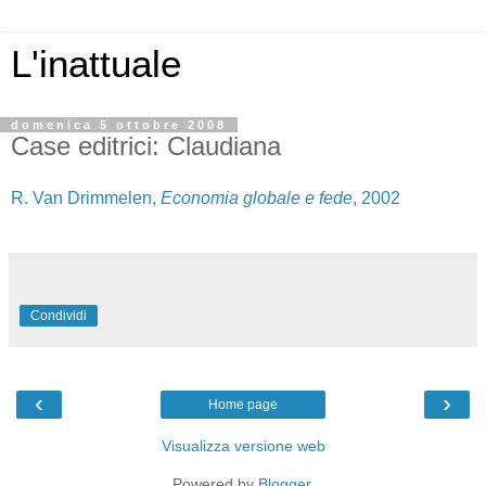
L'inattuale
domenica 5 ottobre 2008
Case editrici: Claudiana
R. Van Drimmelen,
Economia globale e fede
, 2002
Condividi
‹
›
Home page
Visualizza versione web
Powered by
Blogger
.