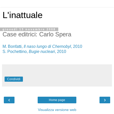
L'inattuale
giovedì 13 novembre 2008
Case editrici: Carlo Spera
M. Bonfatti,
Il naso lungo di Chernobyl
, 2010
S. Pochettino,
Bugie nucleari
, 2010
Condividi
‹
›
Home page
Visualizza versione web