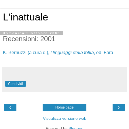
L'inattuale
domenica 5 ottobre 2008
Recensioni: 2001
K. Bernuzzi (a cura di),
I linguaggi della follia
, ed. Fara
Condividi
‹
›
Home page
Visualizza versione web
Powered by
Blogger
.