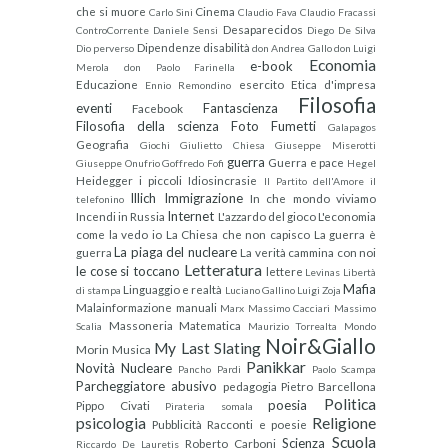
che si muore
Cinema
Carlo Sini
Claudio Fava
Claudio Fracassi
Desaparecidos
ControCorrente
Daniele Sensi
Diego De Silva
Dipendenze
disabilità
Dio perverso
don Andrea Gallo
don Luigi
Economia
e-book
Merola
don Paolo Farinella
Educazione
esercito
Etica d'impresa
Ennio Remondino
Filosofia
eventi
Fantascienza
Facebook
Filosofia della scienza
Foto
Fumetti
Galapagos
Geografia
Giochi
Giulietto Chiesa
Giuseppe Miserotti
guerra
Guerra e pace
Giuseppe Onufrio
Goffredo Fofi
Hegel
Heidegger
i piccoli
Idiosincrasie
Il Partito dell'Amore
il
Illich
Immigrazione
In che mondo viviamo
telefonino
Internet
Incendi in Russia
L'azzardo del gioco
L'economia
come la vedo io
La Chiesa che non capisco
La guerra è
La piaga del nucleare
guerra
La verità cammina con noi
Letteratura
le cose si toccano
lettere
Levinas
Libertà
Mafia
Linguaggio e realtà
di stampa
Luciano Gallino
Luigi Zoja
Malainformazione
manuali
Marx
Massimo Cacciari
Massimo
Massoneria
Matematica
Scalia
Maurizio Torrealta
Mondo
Noir&Giallo
My Last Slating
Morin
Musica
Panikkar
Novità
Nucleare
Pancho Pardi
Paolo Scampa
Parcheggiatore abusivo
pedagogia
Pietro Barcellona
Politica
poesia
Pippo Civati
Pirateria somala
psicologia
Religione
Pubblicità
Racconti e poesie
Scuola
Scienza
Roberto Carboni
Riccardo De Lauretis