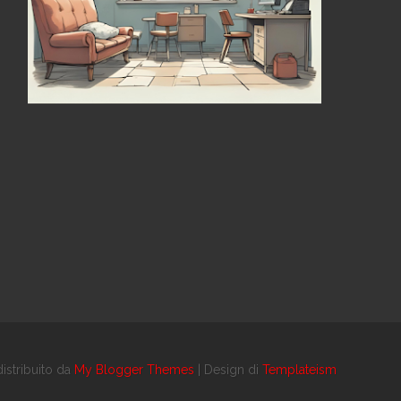
istribuito da
My Blogger Themes
| Design di
Templateism