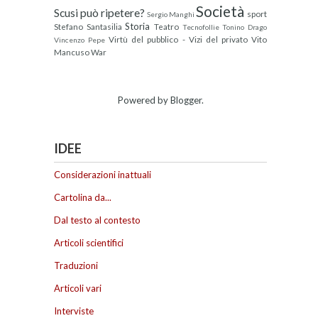
Società
Scusi può ripetere?
sport
Sergio Manghi
Storia
Stefano Santasilia
Teatro
Tecnofollie
Tonino Drago
Virtù del pubblico - Vizi del privato
Vito
Vincenzo Pepe
Mancuso
War
Powered by
Blogger
.
IDEE
Considerazioni inattuali
Cartolina da...
Dal testo al contesto
Articoli scientifici
Traduzioni
Articoli vari
Interviste