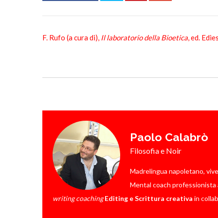
F. Rufo (a cura di),
Il laboratorio della Bioetica
, ed. Edi
Paolo Calabrò
Filosofia e Noir
Madrelingua napoletano, vive a 
Mental coach professionista a
writing coaching
Editing e Scrittura creativa
in colla