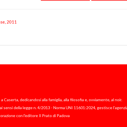
esse, 2011
Caserta, dedicandosi alla famiglia, alla filosofia e, ovviamente, al noir.
i sensi della legge n. 4/2013 - Norma UNI 11601:2024, gestisce l'agenzia
borazione con l'editore Il Prato di Padova