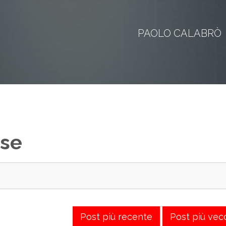
PAOLO CALABRÒ
sse
Post più recente
Post più vec