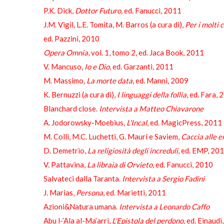
P.K. Dick,
Dottor Futuro,
ed. Fanucci, 2011
J.M. Vigil, L.E. Tomita, M. Barros (a cura di),
Per i molti 
ed. Pazzini, 2010
Opera Omnia
, vol. 1, tomo 2, ed. Jaca Book, 2011
V. Mancuso,
Io e Dio
, ed. Garzanti, 2011
M. Massimo,
La morte data
, ed. Manni, 2009
K. Bernuzzi (a cura di),
I linguaggi della follia
, ed. Fara,
Blanchard close.
Intervista a Matteo Chiavarone
A. Jodorowsky-Moebius,
L'Incal
, ed. MagicPress, 2011
M. Colli, M.C. Luchetti, G. Mauri e Saviem,
Caccia alle 
D. Demetrio,
La religiosità degli increduli
, ed. EMP, 20
V. Pattavina,
La libraia di Orvieto
, ed. Fanucci, 2010
Salvateci dalla Taranta.
Intervista a Sergio Fadini
J. Marias,
Persona
, ed. Marietti, 2011
Azioni&Natura umana.
Intervista a Leonardo Caffo
Abu l-’Ala al-Ma’arri,
L'Epistola del perdono,
ed. Einaudi