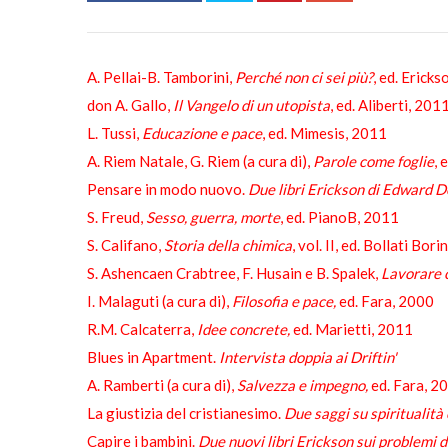
A. Pellai-B. Tamborini,
Perché non ci sei più?
, ed. Erick
don A. Gallo,
Il Vangelo di un utopista
, ed. Aliberti, 201
L. Tussi,
Educazione e pace
, ed. Mimesis, 2011
A. Riem Natale, G. Riem (a cura di),
Parole come foglie
, 
Pensare in modo nuovo.
Due libri Erickson di Edward 
S. Freud,
Sesso, guerra, morte
, ed. PianoB, 2011
S. Califano,
Storia della chimica
, vol. II, ed. Bollati Bor
S. Ashencaen Crabtree, F. Husain e B. Spalek,
Lavorare 
I. Malaguti (a cura di),
Filosofia e pace,
ed. Fara, 2000
R.M. Calcaterra,
Idee concrete,
ed. Marietti, 2011
Blues in Apartment.
Intervista doppia ai Driftin'
A. Ramberti (a cura di),
Salvezza e impegno,
ed. Fara, 2
La giustizia del cristianesimo.
Due saggi su spiritualità
Capire i bambini.
Due nuovi libri Erickson sui problemi d