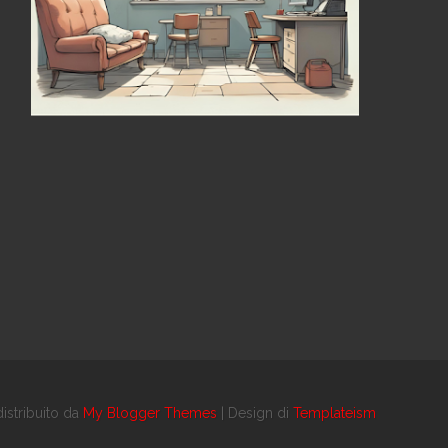
istribuito da
My Blogger Themes
| Design di
Templateism