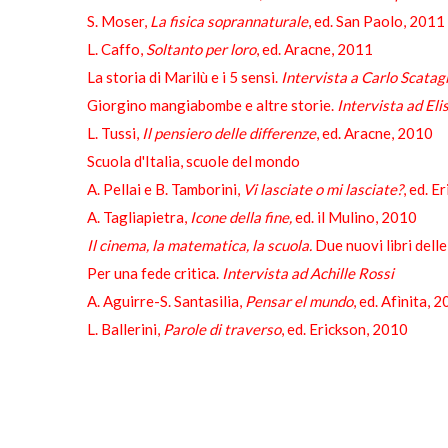
S. Moser,
La fisica soprannaturale
, ed. San Paolo, 2011
L. Caffo,
Soltanto per loro
, ed. Aracne, 2011
La storia di Marilù e i 5 sensi.
Intervista a Carlo Scatagl
Giorgino mangiabombe e altre storie.
Intervista ad El
L. Tussi,
Il pensiero delle differenze
, ed. Aracne, 2010
Scuola d'Italia, scuole del mondo
A. Pellai e B. Tamborini,
Vi lasciate o mi lasciate?
, ed. E
A. Tagliapietra,
Icone della fine,
ed. il Mulino, 2010
Il cinema, la matematica, la scuola.
Due nuovi libri delle
Per una fede critica.
Intervista ad Achille Rossi
A. Aguirre-S. Santasilia,
Pensar el mundo
, ed. Afìnita, 
L. Ballerini,
Parole di traverso
, ed. Erickson, 2010