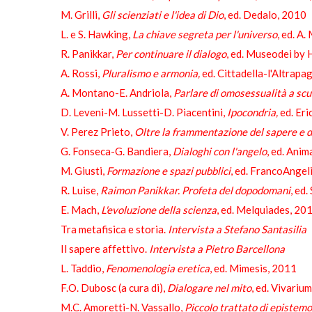
M. Grilli,
Gli scienziati e l'idea di Dio
, ed. Dedalo, 2010
L. e S. Hawking,
La chiave segreta per l'universo
, ed. A
R. Panikkar,
Per continuare il dialogo
, ed. Museodei by
A. Rossi,
Pluralismo e armonia,
ed. Cittadella-l'Altrapa
A. Montano-E. Andriola,
Parlare di omosessualità a scu
D. Leveni-M. Lussetti-D. Piacentini,
Ipocondria,
ed. Er
V. Perez Prieto,
Oltre la frammentazione del sapere e d
G. Fonseca-G. Bandiera,
Dialoghi con l'angelo
, ed. Ani
M. Giusti,
Formazione e spazi pubblici
, ed. FrancoAngel
R. Luise,
Raimon Panikkar. Profeta del dopodomani
, ed
E. Mach,
L'evoluzione della scienza
, ed. Melquiades, 20
Tra metafisica e storia.
Intervista a Stefano Santasilia
Il sapere affettivo.
Intervista a Pietro Barcellona
L. Taddio,
Fenomenologia eretica
, ed. Mimesis, 2011
F.O. Dubosc (a cura di),
Dialogare nel mito
, ed. Vivariu
M.C. Amoretti-N. Vassallo,
Piccolo trattato di epistemo