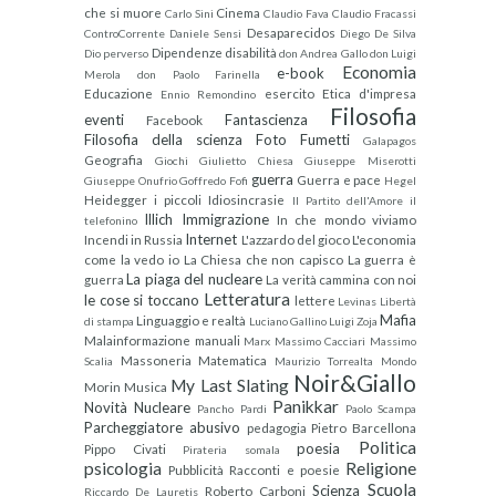
che si muore
Cinema
Carlo Sini
Claudio Fava
Claudio Fracassi
Desaparecidos
ControCorrente
Daniele Sensi
Diego De Silva
Dipendenze
disabilità
Dio perverso
don Andrea Gallo
don Luigi
Economia
e-book
Merola
don Paolo Farinella
Educazione
esercito
Etica d'impresa
Ennio Remondino
Filosofia
eventi
Fantascienza
Facebook
Filosofia della scienza
Foto
Fumetti
Galapagos
Geografia
Giochi
Giulietto Chiesa
Giuseppe Miserotti
guerra
Guerra e pace
Giuseppe Onufrio
Goffredo Fofi
Hegel
Heidegger
i piccoli
Idiosincrasie
Il Partito dell'Amore
il
Illich
Immigrazione
In che mondo viviamo
telefonino
Internet
Incendi in Russia
L'azzardo del gioco
L'economia
come la vedo io
La Chiesa che non capisco
La guerra è
La piaga del nucleare
guerra
La verità cammina con noi
Letteratura
le cose si toccano
lettere
Levinas
Libertà
Mafia
Linguaggio e realtà
di stampa
Luciano Gallino
Luigi Zoja
Malainformazione
manuali
Marx
Massimo Cacciari
Massimo
Massoneria
Matematica
Scalia
Maurizio Torrealta
Mondo
Noir&Giallo
My Last Slating
Morin
Musica
Panikkar
Novità
Nucleare
Pancho Pardi
Paolo Scampa
Parcheggiatore abusivo
pedagogia
Pietro Barcellona
Politica
poesia
Pippo Civati
Pirateria somala
psicologia
Religione
Pubblicità
Racconti e poesie
Scuola
Scienza
Roberto Carboni
Riccardo De Lauretis