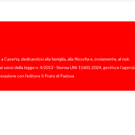
Caserta, dedicandosi alla famiglia, alla filosofia e, ovviamente, al noir.
i sensi della legge n. 4/2013 - Norma UNI 11601:2024, gestisce l'agenzia
borazione con l'editore Il Prato di Padova