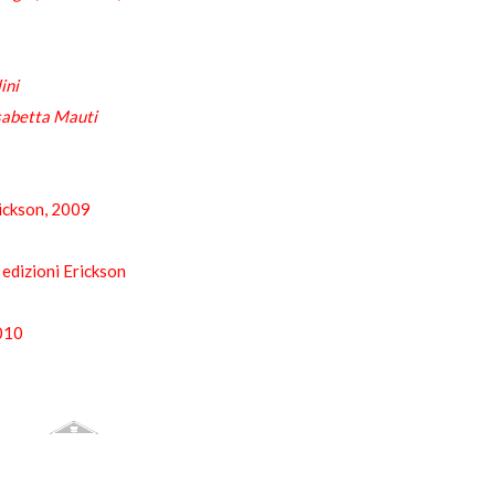
ini
isabetta Mauti
rickson, 2009
 edizioni Erickson
2010