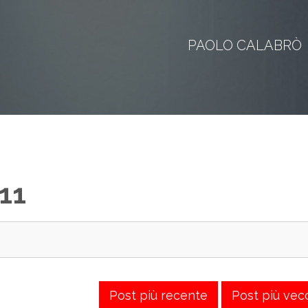
PAOLO CALABRÒ
11
Post più recente
Post più vec