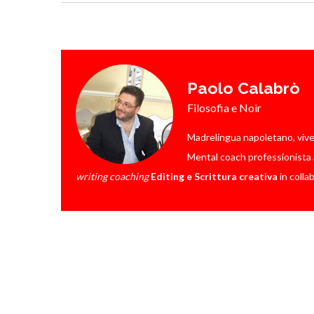
Paolo Calabrò
Filosofia e Noir
Madrelingua napoletano, vive a 
Mental coach professionista a
writing coaching
Editing e Scrittura creativa
in colla