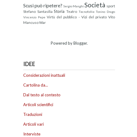
Società
Scusi può ripetere?
sport
Sergio Manghi
Storia
Stefano Santasilia
Teatro
Tecnofollie
Tonino Drago
Virtù del pubblico - Vizi del privato
Vito
Vincenzo Pepe
Mancuso
War
Powered by
Blogger
.
IDEE
Considerazioni inattuali
Cartolina da...
Dal testo al contesto
Articoli scientifici
Traduzioni
Articoli vari
Interviste