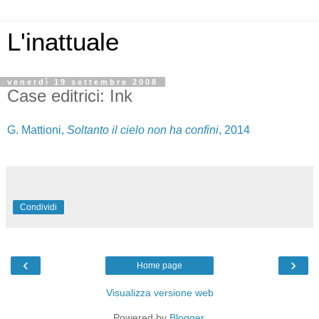
L'inattuale
venerdì 19 settembre 2008
Case editrici: Ink
G. Mattioni,
Soltanto il cielo non ha confini
, 2014
Condividi
‹
›
Home page
Visualizza versione web
Powered by
Blogger
.