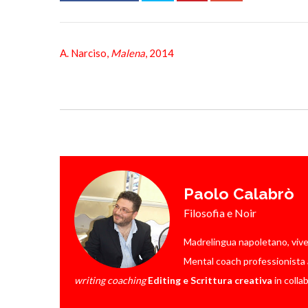
A. Narciso,
Malena
, 2014
Paolo Calabrò
Filosofia e Noir
Madrelingua napoletano, vive a 
Mental coach professionista a
writing coaching
Editing e Scrittura creativa
in colla