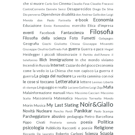
che si muore
Cinema
Carlo Sini
Claudio Fava
Claudio Fracassi
Desaparecidos
ControCorrente
Daniele Sensi
Diego De Silva
Dipendenze
disabilità
Dio perverso
don Andrea Gallo
don Luigi
Economia
e-book
Merola
don Paolo Farinella
Educazione
esercito
Etica d'impresa
Ennio Remondino
Filosofia
eventi
Fantascienza
Facebook
Filosofia della scienza
Foto
Fumetti
Galapagos
Geografia
Giochi
Giulietto Chiesa
Giuseppe Miserotti
guerra
Guerra e pace
Giuseppe Onufrio
Goffredo Fofi
Hegel
Heidegger
i piccoli
Idiosincrasie
Il Partito dell'Amore
il
Illich
Immigrazione
In che mondo viviamo
telefonino
Internet
Incendi in Russia
L'azzardo del gioco
L'economia
come la vedo io
La Chiesa che non capisco
La guerra è
La piaga del nucleare
guerra
La verità cammina con noi
Letteratura
le cose si toccano
lettere
Levinas
Libertà
Mafia
Linguaggio e realtà
di stampa
Luciano Gallino
Luigi Zoja
Malainformazione
manuali
Marx
Massimo Cacciari
Massimo
Massoneria
Matematica
Scalia
Maurizio Torrealta
Mondo
Noir&Giallo
My Last Slating
Morin
Musica
Panikkar
Novità
Nucleare
Pancho Pardi
Paolo Scampa
Parcheggiatore abusivo
pedagogia
Pietro Barcellona
Politica
poesia
Pippo Civati
Pirateria somala
psicologia
Religione
Pubblicità
Racconti e poesie
Scuola
Scienza
Roberto Carboni
Riccardo De Lauretis