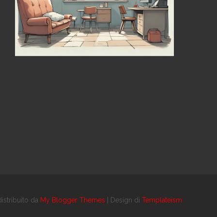
istribuito da
My Blogger Themes
| Design di
Templateism