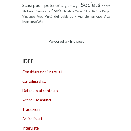
Società
Scusi può ripetere?
sport
Sergio Manghi
Storia
Stefano Santasilia
Teatro
Tecnofollie
Tonino Drago
Virtù del pubblico - Vizi del privato
Vito
Vincenzo Pepe
Mancuso
War
Powered by
Blogger
.
IDEE
Considerazioni inattuali
Cartolina da...
Dal testo al contesto
Articoli scientifici
Traduzioni
Articoli vari
Interviste