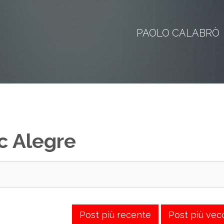
PAOLO CALABRÒ
c Alegre
Post più recente
Post più vec