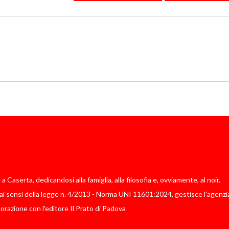
Caserta, dedicandosi alla famiglia, alla filosofia e, ovviamente, al noir.
i sensi della legge n. 4/2013 - Norma UNI 11601:2024, gestisce l'agenzia
borazione con l'editore Il Prato di Padova