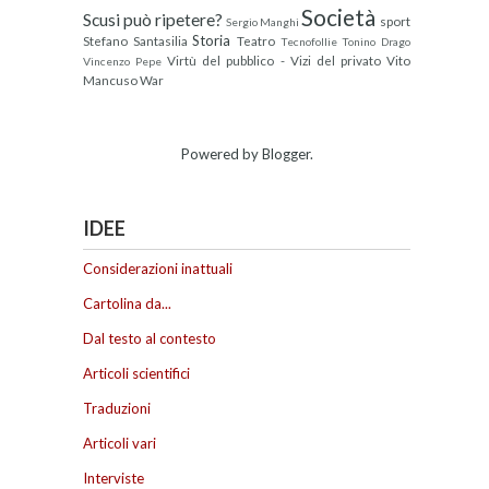
Società
Scusi può ripetere?
sport
Sergio Manghi
Storia
Stefano Santasilia
Teatro
Tecnofollie
Tonino Drago
Virtù del pubblico - Vizi del privato
Vito
Vincenzo Pepe
Mancuso
War
Powered by
Blogger
.
IDEE
Considerazioni inattuali
Cartolina da...
Dal testo al contesto
Articoli scientifici
Traduzioni
Articoli vari
Interviste