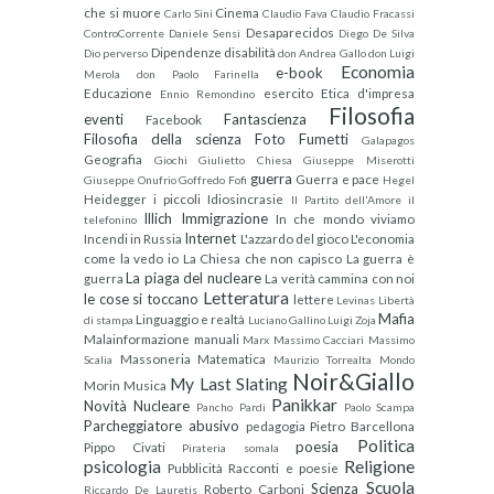
che si muore
Cinema
Carlo Sini
Claudio Fava
Claudio Fracassi
Desaparecidos
ControCorrente
Daniele Sensi
Diego De Silva
Dipendenze
disabilità
Dio perverso
don Andrea Gallo
don Luigi
Economia
e-book
Merola
don Paolo Farinella
Educazione
esercito
Etica d'impresa
Ennio Remondino
Filosofia
eventi
Fantascienza
Facebook
Filosofia della scienza
Foto
Fumetti
Galapagos
Geografia
Giochi
Giulietto Chiesa
Giuseppe Miserotti
guerra
Guerra e pace
Giuseppe Onufrio
Goffredo Fofi
Hegel
Heidegger
i piccoli
Idiosincrasie
Il Partito dell'Amore
il
Illich
Immigrazione
In che mondo viviamo
telefonino
Internet
Incendi in Russia
L'azzardo del gioco
L'economia
come la vedo io
La Chiesa che non capisco
La guerra è
La piaga del nucleare
guerra
La verità cammina con noi
Letteratura
le cose si toccano
lettere
Levinas
Libertà
Mafia
Linguaggio e realtà
di stampa
Luciano Gallino
Luigi Zoja
Malainformazione
manuali
Marx
Massimo Cacciari
Massimo
Massoneria
Matematica
Scalia
Maurizio Torrealta
Mondo
Noir&Giallo
My Last Slating
Morin
Musica
Panikkar
Novità
Nucleare
Pancho Pardi
Paolo Scampa
Parcheggiatore abusivo
pedagogia
Pietro Barcellona
Politica
poesia
Pippo Civati
Pirateria somala
psicologia
Religione
Pubblicità
Racconti e poesie
Scuola
Scienza
Roberto Carboni
Riccardo De Lauretis