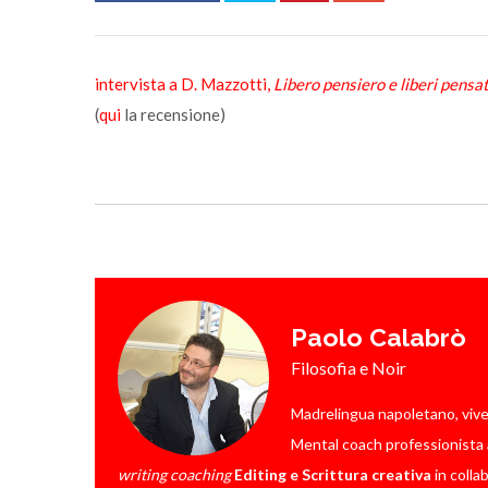
intervista a D. Mazzotti,
Libero pensiero e liberi pensat
(
qui
la recensione)
Paolo Calabrò
Filosofia e Noir
Madrelingua napoletano, vive a 
Mental coach professionista a
writing coaching
Editing e Scrittura creativa
in colla