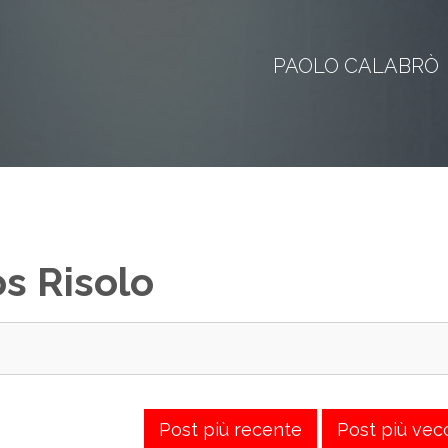
PAOLO CALABRÒ
os Risolo
Post più recente
Post più vec