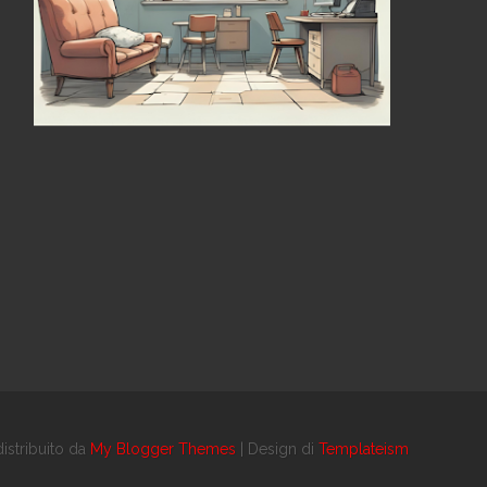
istribuito da
My Blogger Themes
| Design di
Templateism