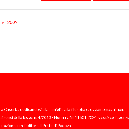
ori
, 2009
Caserta, dedicandosi alla famiglia, alla filosofia e, ovviamente, al noir.
i sensi della legge n. 4/2013 - Norma UNI 11601:2024, gestisce l'agenzia
borazione con l'editore Il Prato di Padova