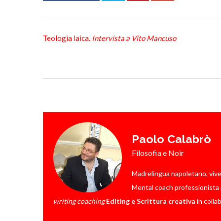
Teologia laica.
Intervista a Vito Mancuso
Paolo Calabrò
Filosofia e Noir
Madrelingua napoletano, vive a 
Mental coach professionista a
writing coaching
Editing e Scrittura creativa
in colla