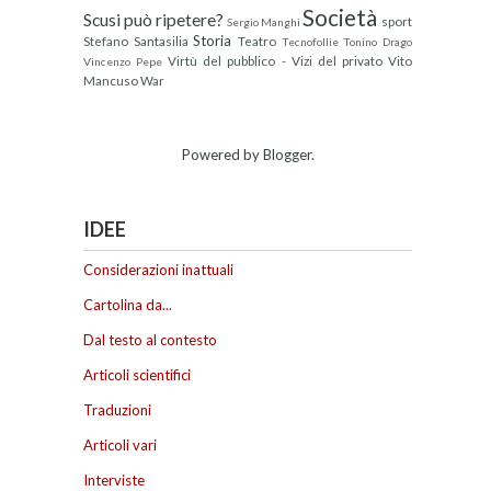
Società
Scusi può ripetere?
sport
Sergio Manghi
Storia
Stefano Santasilia
Teatro
Tecnofollie
Tonino Drago
Virtù del pubblico - Vizi del privato
Vito
Vincenzo Pepe
Mancuso
War
Powered by
Blogger
.
IDEE
Considerazioni inattuali
Cartolina da...
Dal testo al contesto
Articoli scientifici
Traduzioni
Articoli vari
Interviste