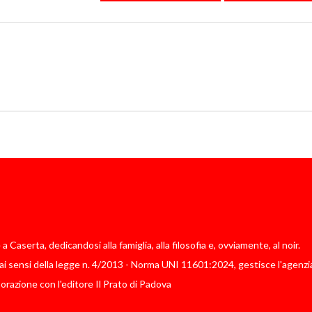
Caserta, dedicandosi alla famiglia, alla filosofia e, ovviamente, al noir.
i sensi della legge n. 4/2013 - Norma UNI 11601:2024, gestisce l'agenzia
borazione con l'editore Il Prato di Padova