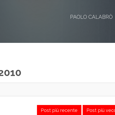
PAOLO CALABRÒ
 2010
Post più recente
Post più vec