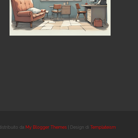
istribuito da
My Blogger Themes
| Design di
Templateism