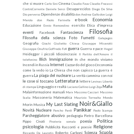
che si muore
Cinema
Carlo Sini
Claudio Fava
Claudio Fracassi
Desaparecidos
ControCorrente
Daniele Sensi
Diego De Silva
Dipendenze
disabilità
Dio perverso
don Andrea Gallo
don Luigi
Economia
e-book
Merola
don Paolo Farinella
Educazione
esercito
Etica d'impresa
Ennio Remondino
Filosofia
eventi
Fantascienza
Facebook
Filosofia della scienza
Foto
Fumetti
Galapagos
Geografia
Giochi
Giulietto Chiesa
Giuseppe Miserotti
guerra
Guerra e pace
Giuseppe Onufrio
Goffredo Fofi
Hegel
Heidegger
i piccoli
Idiosincrasie
Il Partito dell'Amore
il
Illich
Immigrazione
In che mondo viviamo
telefonino
Internet
Incendi in Russia
L'azzardo del gioco
L'economia
come la vedo io
La Chiesa che non capisco
La guerra è
La piaga del nucleare
guerra
La verità cammina con noi
Letteratura
le cose si toccano
lettere
Levinas
Libertà
Mafia
Linguaggio e realtà
di stampa
Luciano Gallino
Luigi Zoja
Malainformazione
manuali
Marx
Massimo Cacciari
Massimo
Massoneria
Matematica
Scalia
Maurizio Torrealta
Mondo
Noir&Giallo
My Last Slating
Morin
Musica
Panikkar
Novità
Nucleare
Pancho Pardi
Paolo Scampa
Parcheggiatore abusivo
pedagogia
Pietro Barcellona
Politica
poesia
Pippo Civati
Pirateria somala
psicologia
Religione
Pubblicità
Racconti e poesie
Scuola
Scienza
Roberto Carboni
Riccardo De Lauretis